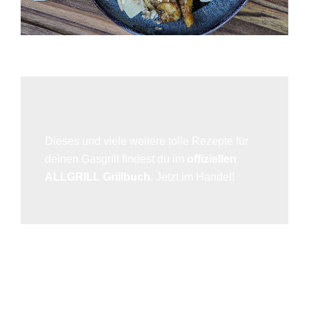
Dieses und viele weitere tolle Rezepte für
deinen Gasgrill findest du im
offiziellen
ALLGRILL Grillbuch
. Jetzt im Handel!