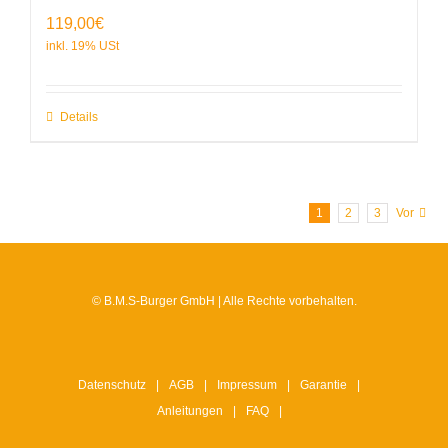
119,00
€
Details
1
2
3
Vor
© B.M.S-Burger GmbH | Alle Rechte vorbehalten.
Datenschutz
AGB
Impressum
Garantie
Anleitungen
FAQ