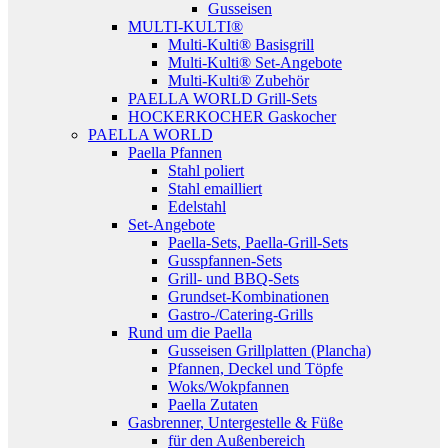
Gusseisen
MULTI-KULTI®
Multi-Kulti® Basisgrill
Multi-Kulti® Set-Angebote
Multi-Kulti® Zubehör
PAELLA WORLD Grill-Sets
HOCKERKOCHER Gaskocher
PAELLA WORLD
Paella Pfannen
Stahl poliert
Stahl emailliert
Edelstahl
Set-Angebote
Paella-Sets, Paella-Grill-Sets
Gusspfannen-Sets
Grill- und BBQ-Sets
Grundset-Kombinationen
Gastro-/Catering-Grills
Rund um die Paella
Gusseisen Grillplatten (Plancha)
Pfannen, Deckel und Töpfe
Woks/Wokpfannen
Paella Zutaten
Gasbrenner, Untergestelle & Füße
für den Außenbereich