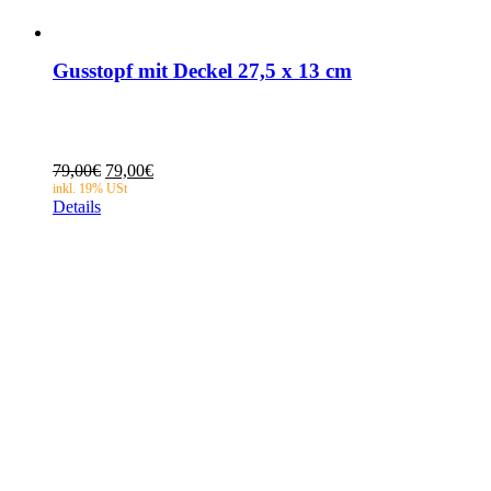
Gusstopf mit Deckel 27,5 x 13 cm
Ursprünglicher
Aktueller
79,00
€
79,00
€
Preis
Preis
Details
war:
ist:
79,00€
79,00€.