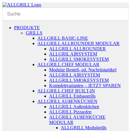
Zum
Inhalt
springen
PRODUKTE
GRILLS
ALLGRILL BASIC-LINE
ALLGRILL ALLROUNDER MODULAR
ALLGRILL ALLROUNDER
ALLGRIL AIRSYSTEM
ALLGRILL SMOKESYSTEM
ALLGRILL CHEF MODULAR
Modular Bestell- od. Nachrüstartikel
ALLGRILL AIRSYSTEM
ALLGRILL SMOKESYSTEM
Komplettvarianten – JETZT SPAREN
ALLGRILL CHEF BUILT-IN
ALLGRILL Einbaugrills
ALLGRILL AUßENKÜCHEN
ALLGRILL Außenküchen
ALLGRILL Pizzaofen
ALLGRILL AUßENKÜCHE
MODULAR
ALLGRILL Modulgrills