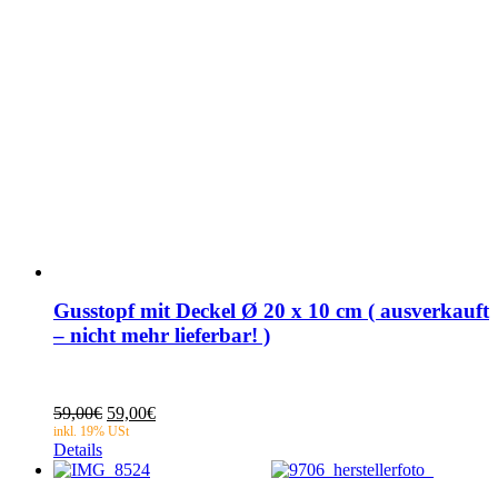
Gusstopf mit Deckel Ø 20 x 10 cm ( ausverkauft
– nicht mehr lieferbar! )
Ursprünglicher
Aktueller
59,00
€
59,00
€
Preis
Preis
Details
war:
ist:
59,00€
59,00€.