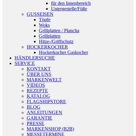
für den Innenbereich
Untergestelle/Füße
GUSSEISEN
Töpfe
Woks
Grillplatten / Plancha
Grillplatten
Hitze-/Griffschutz
HOCKERKOCHER
Hockerkocher Gaskocher
HÄNDLERSUCHE
SERVICE
KONTAKT
ÜBER UNS
MARKENWELT
VIDEOS
REZEPTE
KATALOG
FLAGSHIPSTORE
BLOG
ANLEITUNGEN
GARANTIE
PRESSE
MARKENSHOP (B2B)
MESSETERMINE