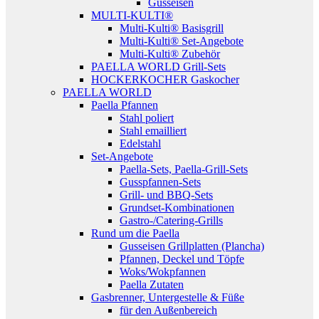
Gusseisen
MULTI-KULTI®
Multi-Kulti® Basisgrill
Multi-Kulti® Set-Angebote
Multi-Kulti® Zubehör
PAELLA WORLD Grill-Sets
HOCKERKOCHER Gaskocher
PAELLA WORLD
Paella Pfannen
Stahl poliert
Stahl emailliert
Edelstahl
Set-Angebote
Paella-Sets, Paella-Grill-Sets
Gusspfannen-Sets
Grill- und BBQ-Sets
Grundset-Kombinationen
Gastro-/Catering-Grills
Rund um die Paella
Gusseisen Grillplatten (Plancha)
Pfannen, Deckel und Töpfe
Woks/Wokpfannen
Paella Zutaten
Gasbrenner, Untergestelle & Füße
für den Außenbereich