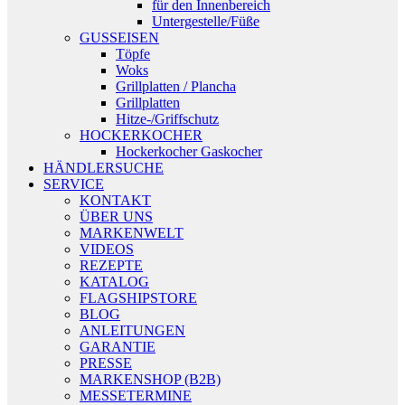
für den Innenbereich
Untergestelle/Füße
GUSSEISEN
Töpfe
Woks
Grillplatten / Plancha
Grillplatten
Hitze-/Griffschutz
HOCKERKOCHER
Hockerkocher Gaskocher
HÄNDLERSUCHE
SERVICE
KONTAKT
ÜBER UNS
MARKENWELT
VIDEOS
REZEPTE
KATALOG
FLAGSHIPSTORE
BLOG
ANLEITUNGEN
GARANTIE
PRESSE
MARKENSHOP (B2B)
MESSETERMINE