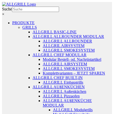
Zum
Inhalt
Suche
springen
×
PRODUKTE
GRILLS
ALLGRILL BASIC-LINE
ALLGRILL ALLROUNDER MODULAR
ALLGRILL ALLROUNDER
ALLGRIL AIRSYSTEM
ALLGRILL SMOKESYSTEM
ALLGRILL CHEF MODULAR
Modular Bestell- od. Nachrüstartikel
ALLGRILL AIRSYSTEM
ALLGRILL SMOKESYSTEM
Komplettvarianten – JETZT SPAREN
ALLGRILL CHEF BUILT-IN
ALLGRILL Einbaugrills
ALLGRILL AUßENKÜCHEN
ALLGRILL Außenküchen
ALLGRILL Pizzaofen
ALLGRILL AUßENKÜCHE
MODULAR
ALLGRILL Modulgrills