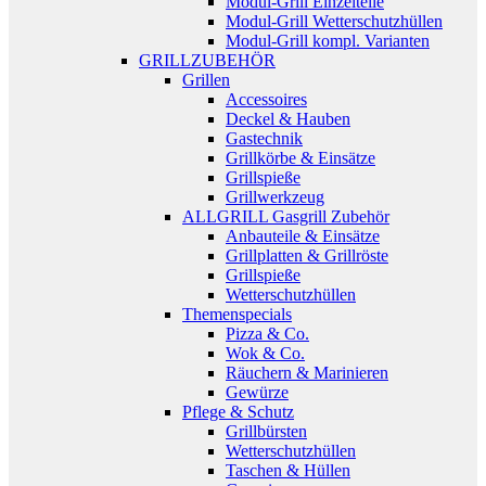
Modul-Grill Einzelteile
Modul-Grill Wetterschutzhüllen
Modul-Grill kompl. Varianten
GRILLZUBEHÖR
Grillen
Accessoires
Deckel & Hauben
Gastechnik
Grillkörbe & Einsätze
Grillspieße
Grillwerkzeug
ALLGRILL Gasgrill Zubehör
Anbauteile & Einsätze
Grillplatten & Grillröste
Grillspieße
Wetterschutzhüllen
Themenspecials
Pizza & Co.
Wok & Co.
Räuchern & Marinieren
Gewürze
Pflege & Schutz
Grillbürsten
Wetterschutzhüllen
Taschen & Hüllen