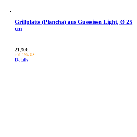
Grillplatte (Plancha) aus Gusseisen Light, Ø 25
cm
21,90
€
Details