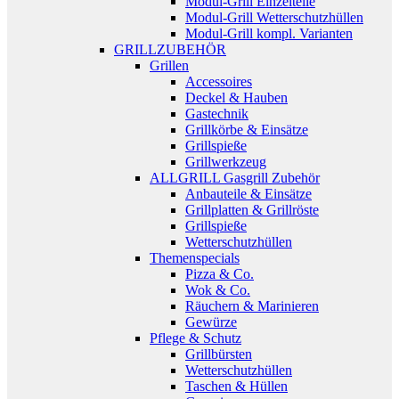
Modul-Grill Einzelteile
Modul-Grill Wetterschutzhüllen
Modul-Grill kompl. Varianten
GRILLZUBEHÖR
Grillen
Accessoires
Deckel & Hauben
Gastechnik
Grillkörbe & Einsätze
Grillspieße
Grillwerkzeug
ALLGRILL Gasgrill Zubehör
Anbauteile & Einsätze
Grillplatten & Grillröste
Grillspieße
Wetterschutzhüllen
Themenspecials
Pizza & Co.
Wok & Co.
Räuchern & Marinieren
Gewürze
Pflege & Schutz
Grillbürsten
Wetterschutzhüllen
Taschen & Hüllen