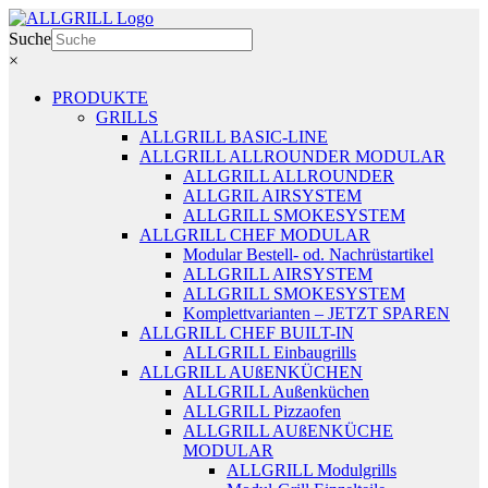
Zum
Inhalt
Suche
springen
×
PRODUKTE
GRILLS
ALLGRILL BASIC-LINE
ALLGRILL ALLROUNDER MODULAR
ALLGRILL ALLROUNDER
ALLGRIL AIRSYSTEM
ALLGRILL SMOKESYSTEM
ALLGRILL CHEF MODULAR
Modular Bestell- od. Nachrüstartikel
ALLGRILL AIRSYSTEM
ALLGRILL SMOKESYSTEM
Komplettvarianten – JETZT SPAREN
ALLGRILL CHEF BUILT-IN
ALLGRILL Einbaugrills
ALLGRILL AUßENKÜCHEN
ALLGRILL Außenküchen
ALLGRILL Pizzaofen
ALLGRILL AUßENKÜCHE
MODULAR
ALLGRILL Modulgrills