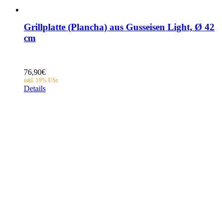
Grillplatte (Plancha) aus Gusseisen Light, Ø 42
cm
76,90
€
Details