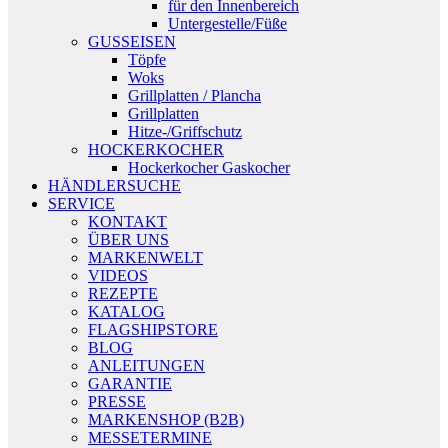
für den Innenbereich
Untergestelle/Füße
GUSSEISEN
Töpfe
Woks
Grillplatten / Plancha
Grillplatten
Hitze-/Griffschutz
HOCKERKOCHER
Hockerkocher Gaskocher
HÄNDLERSUCHE
SERVICE
KONTAKT
ÜBER UNS
MARKENWELT
VIDEOS
REZEPTE
KATALOG
FLAGSHIPSTORE
BLOG
ANLEITUNGEN
GARANTIE
PRESSE
MARKENSHOP (B2B)
MESSETERMINE