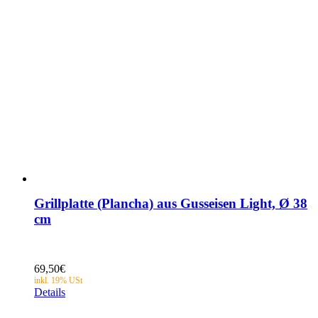
Grillplatte (Plancha) aus Gusseisen Light, Ø 38
cm
69,50
€
Details