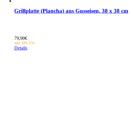
Grillplatte (Plancha) aus Gusseisen, 38 x 38 cm
79,90
€
Details