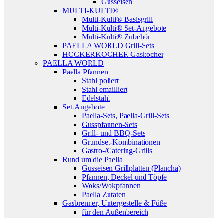
Gusseisen
MULTI-KULTI®
Multi-Kulti® Basisgrill
Multi-Kulti® Set-Angebote
Multi-Kulti® Zubehör
PAELLA WORLD Grill-Sets
HOCKERKOCHER Gaskocher
PAELLA WORLD
Paella Pfannen
Stahl poliert
Stahl emailliert
Edelstahl
Set-Angebote
Paella-Sets, Paella-Grill-Sets
Gusspfannen-Sets
Grill- und BBQ-Sets
Grundset-Kombinationen
Gastro-/Catering-Grills
Rund um die Paella
Gusseisen Grillplatten (Plancha)
Pfannen, Deckel und Töpfe
Woks/Wokpfannen
Paella Zutaten
Gasbrenner, Untergestelle & Füße
für den Außenbereich