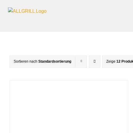
Zum
Inhalt
springen
Sortieren nach
Standardsortierung
Zeige
12 Produ