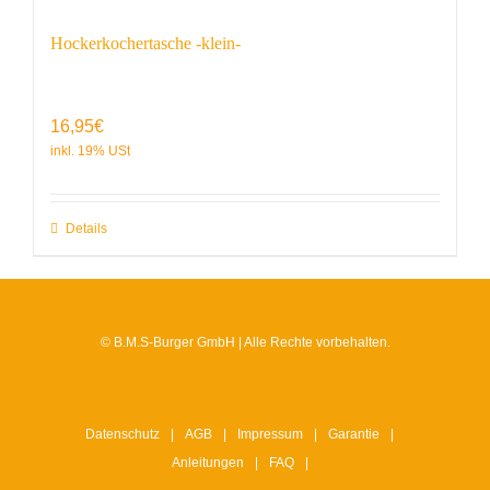
Hockerkochertasche -klein-
16,95
€
Details
© B.M.S-Burger GmbH | Alle Rechte vorbehalten.
Datenschutz
AGB
Impressum
Garantie
Anleitungen
FAQ