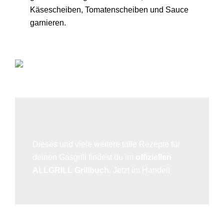
Käsescheiben, Tomatenscheiben und Sauce
garnieren.
Dieses und viele weitere tolle Rezepte für
deinen Gasgrill findest du im
offiziellen
ALLGRILL Grillbuch
. Jetzt im Handel!