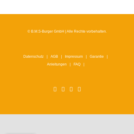
© B.M.S-Burger GmbH | Alle Rechte vorbehalten.
Datenschutz
AGB
Impressum
Garantie
Anleitungen
FAQ