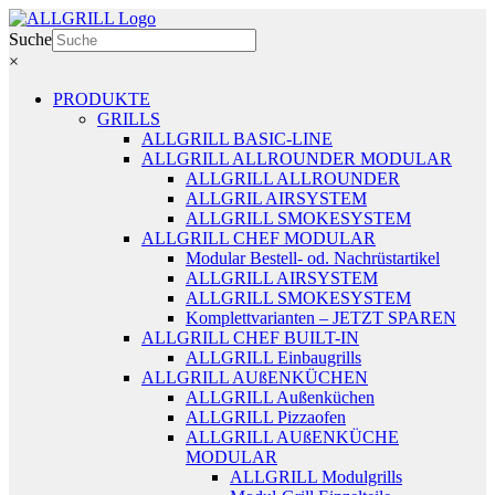
Zum
Inhalt
Suche
springen
×
PRODUKTE
GRILLS
ALLGRILL BASIC-LINE
ALLGRILL ALLROUNDER MODULAR
ALLGRILL ALLROUNDER
ALLGRIL AIRSYSTEM
ALLGRILL SMOKESYSTEM
ALLGRILL CHEF MODULAR
Modular Bestell- od. Nachrüstartikel
ALLGRILL AIRSYSTEM
ALLGRILL SMOKESYSTEM
Komplettvarianten – JETZT SPAREN
ALLGRILL CHEF BUILT-IN
ALLGRILL Einbaugrills
ALLGRILL AUßENKÜCHEN
ALLGRILL Außenküchen
ALLGRILL Pizzaofen
ALLGRILL AUßENKÜCHE
MODULAR
ALLGRILL Modulgrills