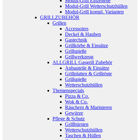
Modul-Grill Einzelteile
Modul-Grill Wetterschutzhüllen
Modul-Grill kompl. Varianten
GRILLZUBEHÖR
Grillen
Accessoires
Deckel & Hauben
Gastechnik
Grillkörbe & Einsätze
Grillspieße
Grillwerkzeug
ALLGRILL Gasgrill Zubehör
Anbauteile & Einsätze
Grillplatten & Grillröste
Grillspieße
Wetterschutzhüllen
Themenspecials
Pizza & Co.
Wok & Co.
Räuchern & Marinieren
Gewürze
Pflege & Schutz
Grillbürsten
Wetterschutzhüllen
Taschen & Hüllen