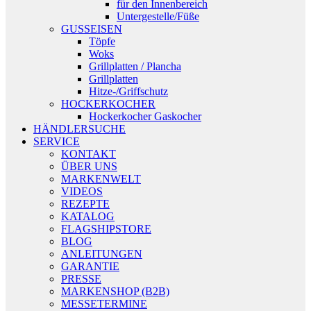
für den Innenbereich
Untergestelle/Füße
GUSSEISEN
Töpfe
Woks
Grillplatten / Plancha
Grillplatten
Hitze-/Griffschutz
HOCKERKOCHER
Hockerkocher Gaskocher
HÄNDLERSUCHE
SERVICE
KONTAKT
ÜBER UNS
MARKENWELT
VIDEOS
REZEPTE
KATALOG
FLAGSHIPSTORE
BLOG
ANLEITUNGEN
GARANTIE
PRESSE
MARKENSHOP (B2B)
MESSETERMINE