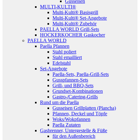
Gusseisen
MULTI-KULTI®
Multi-Kulti® Basisgrill
Multi-Kulti® Set-Angebote
Multi-Kulti® Zubehör
PAELLA WORLD Grill-Sets
HOCKERKOCHER Gaskocher
PAELLA WORLD
Paella Pfannen
Stahl poliert
Stahl emailliert
Edelstahl
Set-Angebote
Paella-Sets, Paella-Grill-Sets
Gusspfannen-Sets
Grill- und BBQ-Sets
Grundset-Kombinationen
Gastro-/Catering-Grills
Rund um die Paella
Gusseisen Grillplatten (Plancha)
Pfannen, Deckel und Töpfe
Woks/Wokpfannen
Paella Zutaten
Gasbrenner, Untergestelle & Füße
für den Außenbereich