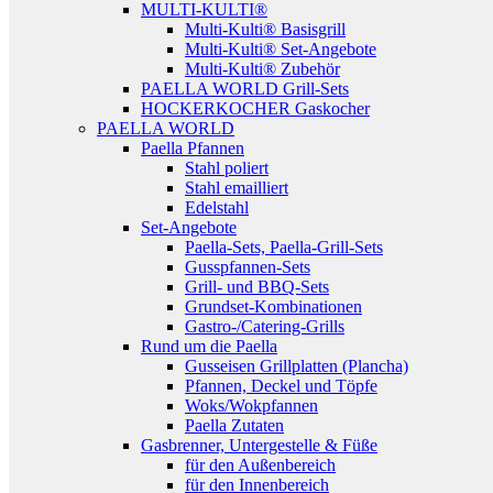
MULTI-KULTI®
Multi-Kulti® Basisgrill
Multi-Kulti® Set-Angebote
Multi-Kulti® Zubehör
PAELLA WORLD Grill-Sets
HOCKERKOCHER Gaskocher
PAELLA WORLD
Paella Pfannen
Stahl poliert
Stahl emailliert
Edelstahl
Set-Angebote
Paella-Sets, Paella-Grill-Sets
Gusspfannen-Sets
Grill- und BBQ-Sets
Grundset-Kombinationen
Gastro-/Catering-Grills
Rund um die Paella
Gusseisen Grillplatten (Plancha)
Pfannen, Deckel und Töpfe
Woks/Wokpfannen
Paella Zutaten
Gasbrenner, Untergestelle & Füße
für den Außenbereich
für den Innenbereich