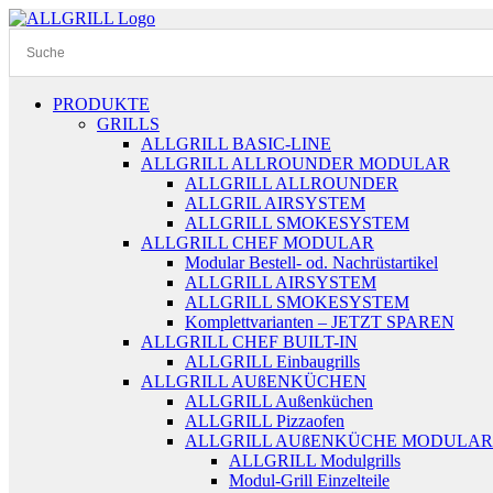
Zum
Inhalt
springen
PRODUKTE
GRILLS
ALLGRILL BASIC-LINE
ALLGRILL ALLROUNDER MODULAR
ALLGRILL ALLROUNDER
ALLGRIL AIRSYSTEM
ALLGRILL SMOKESYSTEM
ALLGRILL CHEF MODULAR
Modular Bestell- od. Nachrüstartikel
ALLGRILL AIRSYSTEM
ALLGRILL SMOKESYSTEM
Komplettvarianten – JETZT SPAREN
ALLGRILL CHEF BUILT-IN
ALLGRILL Einbaugrills
ALLGRILL AUßENKÜCHEN
ALLGRILL Außenküchen
ALLGRILL Pizzaofen
ALLGRILL AUßENKÜCHE MODULAR
ALLGRILL Modulgrills
Modul-Grill Einzelteile