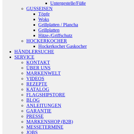
Untergestelle/Füße
GUSSEISEN
Töpfe
Woks
Grillplatten / Plancha
Grillplatten
Hitze-/Griffschutz
HOCKERKOCHER
Hockerkocher Gaskocher
HÄNDLERSUCHE
SERVICE
KONTAKT
ÜBER UNS
MARKENWELT
VIDEOS
REZEPTE
KATALOG
FLAGSHIPSTORE
BLOG
ANLEITUNGEN
GARANTIE
PRESSE
MARKENSHOP (B2B)
MESSETERMINE
JOBS