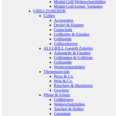
Modul-Grill Wetterschutzhüllen
Modul-Grill kompl. Varianten
GRILLZUBEHÖR
Grillen
Accessoires
Deckel & Hauben
Gastechnik
Grillkörbe & Einsätze
Grillspieße
Grillwerkzeug
ALLGRILL Gasgrill Zubehör
Anbauteile & Einsätze
Grillplatten & Grillröste
Grillspieße
Wetterschutzhüllen
Themenspecials
Pizza & Co.
Wok & Co.
Räuchern & Marinieren
Gewürze
Pflege & Schutz
Grillbürsten
Wetterschutzhüllen
Taschen & Hüllen
Gusseisen