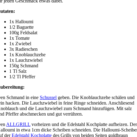
ür jeden Geschmack etwas dabei.
utaten:
1x Halloumi
1/2 Baguette
100g Feldsalat
1x Tomate
1x Zwiebel
3x Radieschen
1x Knoblauchzehe
1x Lauchzwiebel
150g Schmand
1 Tl Salz
1/2 Tl Pfeffer
ubereitung:
en Schmand in eine
Schussel
geben. Die Knoblauchzehe schälen und
ein hacken. Die Lauchzwiebel in feine Ringe schneiden. Anschliesend
noblauch und die Lauchzwiebel zum Schmand hinzufügen. Mit salz
nd Pfeffer abschmecken und gut verrühren.
Den
ALLGRILL
vorheizen und die Edelstahl Kochplatte aufheizen. De
alloumi in etwa 1cm dicke Scheiben schneiden. Die Halloumi-Scheibe
uf der
Edelstahl Kochplatte
des Grills von beiden Seiten goldbraun