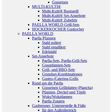
Gusseisen
MULTI-KULTI®
Multi-Kulti® Basisgrill
Multi-Kulti® Set-Angebote
Multi-Kulti® Zubehör
PAELLA WORLD Grill-Sets
HOCKERKOCHER Gaskocher
PAELLA WORLD
Paella Pfannen
Stahl poliert
Stahl emailliert
Edelstahl
Set-Angebote
Paella-Sets, Paella-Grill-Sets
Gusspfannen-Sets
Grill- und BBQ-Sets
Grundset-Kombinationen
Gastro-/Catering-Grills
Rund um die Paella
Gusseisen Grillplatten (Plancha)
Pfannen, Deckel und Töpfe
Woks/Wokpfannen
Paella Zutaten
Gasbrenner, Untergestelle & Füße
für den Außenbereich