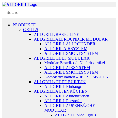
Zum
Inhalt
springen
PRODUKTE
GRILLS
ALLGRILL BASIC-LINE
ALLGRILL ALLROUNDER MODULAR
ALLGRILL ALLROUNDER
ALLGRIL AIRSYSTEM
ALLGRILL SMOKESYSTEM
ALLGRILL CHEF MODULAR
Modular Bestell- od. Nachrüstartikel
ALLGRILL AIRSYSTEM
ALLGRILL SMOKESYSTEM
Komplettvarianten – JETZT SPAREN
ALLGRILL CHEF BUILT-IN
ALLGRILL Einbaugrills
ALLGRILL AUßENKÜCHEN
ALLGRILL Außenküchen
ALLGRILL Pizzaofen
ALLGRILL AUßENKÜCHE
MODULAR
ALLGRILL Modulgrills