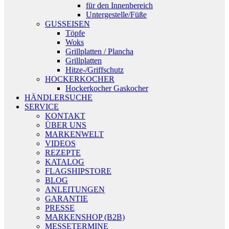
für den Innenbereich
Untergestelle/Füße
GUSSEISEN
Töpfe
Woks
Grillplatten / Plancha
Grillplatten
Hitze-/Griffschutz
HOCKERKOCHER
Hockerkocher Gaskocher
HÄNDLERSUCHE
SERVICE
KONTAKT
ÜBER UNS
MARKENWELT
VIDEOS
REZEPTE
KATALOG
FLAGSHIPSTORE
BLOG
ANLEITUNGEN
GARANTIE
PRESSE
MARKENSHOP (B2B)
MESSETERMINE