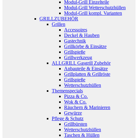
Modul-Grill Einzelteile
Modul-Grill Wetterschutzhüllen
Modul-Grill kompl. Varianten
GRILLZUBEHÖR
Grillen
Accessoires
Deckel & Hauben
Gastechnik
Grillkörbe & Einsätze
Grillspieße
Grillwerkzeug
ALLGRILL Gasgrill Zubehör
Anbauteile & Einsätze
Grillplatten & Grillröste
Grillspieße
Wetterschutzhüllen
Themenspecials
Pizza & Co.
Wok & Co.
Räuchern & Marinieren
Gewürze
Pflege & Schutz
Grillbürsten
Wetterschutzhüllen
Taschen & Hüllen