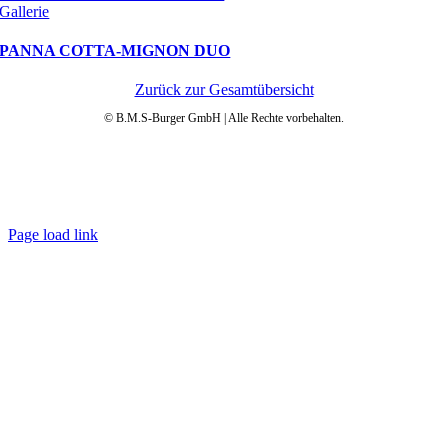
Gallerie
PANNA COTTA-MIGNON DUO
Zurück zur Gesamtübersicht
© B.M.S-Burger GmbH | Alle Rechte vorbehalten.
Datenschutz
AGB
Impressum
Garantie
Anleitungen
FAQ
Page load link