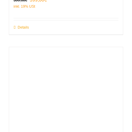
399,00
€
Preis
Preis
war:
ist:
399,00€
399,00€.
Details