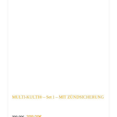
MULTI-KULTI® – Set 1 – MIT ZÜNDSICHERUNG
Ursprünglicher
Aktueller
399,00
€