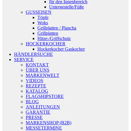
für den Innenbereich
Untergestelle/Füße
GUSSEISEN
Töpfe
Woks
Grillplatten / Plancha
Grillplatten
Hitze-/Griffschutz
HOCKERKOCHER
Hockerkocher Gaskocher
HÄNDLERSUCHE
SERVICE
KONTAKT
ÜBER UNS
MARKENWELT
VIDEOS
REZEPTE
KATALOG
FLAGSHIPSTORE
BLOG
ANLEITUNGEN
GARANTIE
PRESSE
MARKENSHOP (B2B)
MESSETERMINE