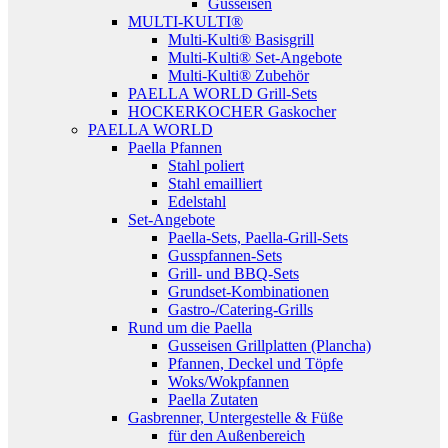
Gusseisen
MULTI-KULTI®
Multi-Kulti® Basisgrill
Multi-Kulti® Set-Angebote
Multi-Kulti® Zubehör
PAELLA WORLD Grill-Sets
HOCKERKOCHER Gaskocher
PAELLA WORLD
Paella Pfannen
Stahl poliert
Stahl emailliert
Edelstahl
Set-Angebote
Paella-Sets, Paella-Grill-Sets
Gusspfannen-Sets
Grill- und BBQ-Sets
Grundset-Kombinationen
Gastro-/Catering-Grills
Rund um die Paella
Gusseisen Grillplatten (Plancha)
Pfannen, Deckel und Töpfe
Woks/Wokpfannen
Paella Zutaten
Gasbrenner, Untergestelle & Füße
für den Außenbereich