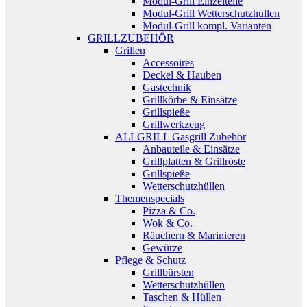
Modul-Grill Einzelteile
Modul-Grill Wetterschutzhüllen
Modul-Grill kompl. Varianten
GRILLZUBEHÖR
Grillen
Accessoires
Deckel & Hauben
Gastechnik
Grillkörbe & Einsätze
Grillspieße
Grillwerkzeug
ALLGRILL Gasgrill Zubehör
Anbauteile & Einsätze
Grillplatten & Grillröste
Grillspieße
Wetterschutzhüllen
Themenspecials
Pizza & Co.
Wok & Co.
Räuchern & Marinieren
Gewürze
Pflege & Schutz
Grillbürsten
Wetterschutzhüllen
Taschen & Hüllen