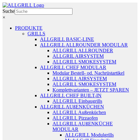
Zum
Inhalt
Suche
springen
×
PRODUKTE
GRILLS
ALLGRILL BASIC-LINE
ALLGRILL ALLROUNDER MODULAR
ALLGRILL ALLROUNDER
ALLGRIL AIRSYSTEM
ALLGRILL SMOKESYSTEM
ALLGRILL CHEF MODULAR
Modular Bestell- od. Nachrüstartikel
ALLGRILL AIRSYSTEM
ALLGRILL SMOKESYSTEM
Komplettvarianten – JETZT SPAREN
ALLGRILL CHEF BUILT-IN
ALLGRILL Einbaugrills
ALLGRILL AUßENKÜCHEN
ALLGRILL Außenküchen
ALLGRILL Pizzaofen
ALLGRILL AUßENKÜCHE
MODULAR
ALLGRILL Modulgrills