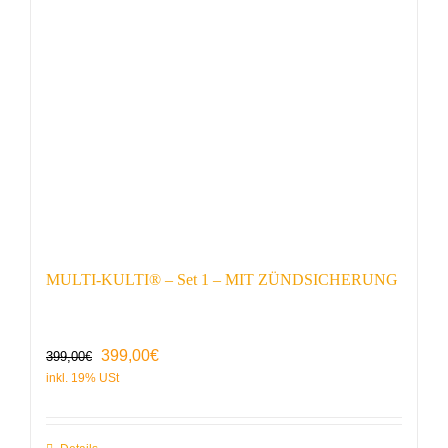
MULTI-KULTI® – Set 1 – MIT ZÜNDSICHERUNG
Ursprünglicher
Aktueller
399,00
€
399,00
€
Preis
Preis
war:
ist:
399,00€
399,00€.