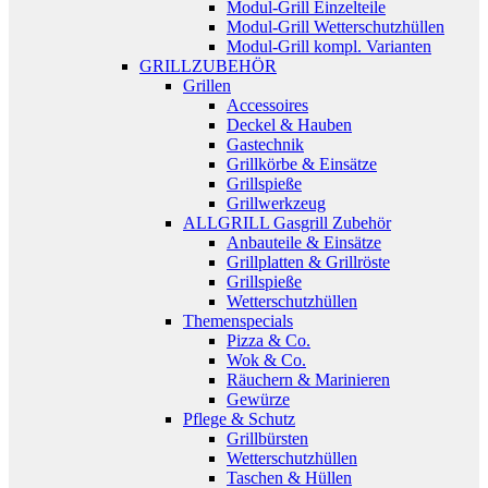
Modul-Grill Einzelteile
Modul-Grill Wetterschutzhüllen
Modul-Grill kompl. Varianten
GRILLZUBEHÖR
Grillen
Accessoires
Deckel & Hauben
Gastechnik
Grillkörbe & Einsätze
Grillspieße
Grillwerkzeug
ALLGRILL Gasgrill Zubehör
Anbauteile & Einsätze
Grillplatten & Grillröste
Grillspieße
Wetterschutzhüllen
Themenspecials
Pizza & Co.
Wok & Co.
Räuchern & Marinieren
Gewürze
Pflege & Schutz
Grillbürsten
Wetterschutzhüllen
Taschen & Hüllen