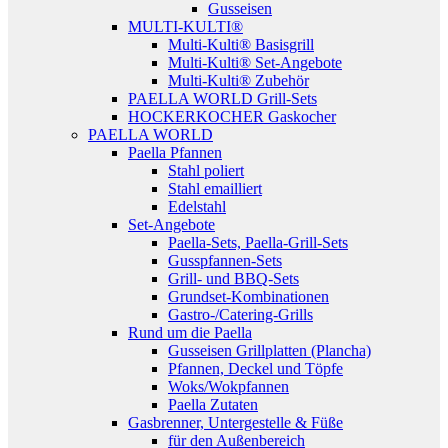
Gusseisen
MULTI-KULTI®
Multi-Kulti® Basisgrill
Multi-Kulti® Set-Angebote
Multi-Kulti® Zubehör
PAELLA WORLD Grill-Sets
HOCKERKOCHER Gaskocher
PAELLA WORLD
Paella Pfannen
Stahl poliert
Stahl emailliert
Edelstahl
Set-Angebote
Paella-Sets, Paella-Grill-Sets
Gusspfannen-Sets
Grill- und BBQ-Sets
Grundset-Kombinationen
Gastro-/Catering-Grills
Rund um die Paella
Gusseisen Grillplatten (Plancha)
Pfannen, Deckel und Töpfe
Woks/Wokpfannen
Paella Zutaten
Gasbrenner, Untergestelle & Füße
für den Außenbereich