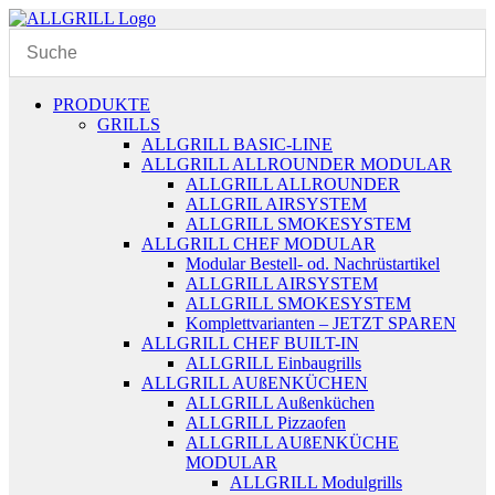
Zum
Inhalt
springen
PRODUKTE
GRILLS
ALLGRILL BASIC-LINE
ALLGRILL ALLROUNDER MODULAR
ALLGRILL ALLROUNDER
ALLGRIL AIRSYSTEM
ALLGRILL SMOKESYSTEM
ALLGRILL CHEF MODULAR
Modular Bestell- od. Nachrüstartikel
ALLGRILL AIRSYSTEM
ALLGRILL SMOKESYSTEM
Komplettvarianten – JETZT SPAREN
ALLGRILL CHEF BUILT-IN
ALLGRILL Einbaugrills
ALLGRILL AUßENKÜCHEN
ALLGRILL Außenküchen
ALLGRILL Pizzaofen
ALLGRILL AUßENKÜCHE
MODULAR
ALLGRILL Modulgrills