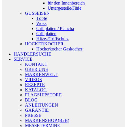
für den Innenbereich
Untergestelle/Füße
GUSSEISEN
Töpfe
Woks
Grillplatten / Plancha
Grillplatten
Hitze-/Griffschutz
HOCKERKOCHER
Hockerkocher Gaskocher
HÄNDLERSUCHE
SERVICE
KONTAKT
ÜBER UNS
MARKENWELT
VIDEOS
REZEPTE
KATALOG
FLAGSHIPSTORE
BLOG
ANLEITUNGEN
GARANTIE
PRESSE
MARKENSHOP (B2B)
MESSETERMINE