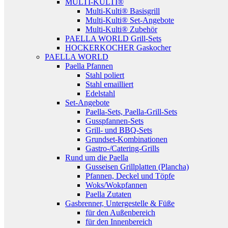
MULTI-KULTI®
Multi-Kulti® Basisgrill
Multi-Kulti® Set-Angebote
Multi-Kulti® Zubehör
PAELLA WORLD Grill-Sets
HOCKERKOCHER Gaskocher
PAELLA WORLD
Paella Pfannen
Stahl poliert
Stahl emailliert
Edelstahl
Set-Angebote
Paella-Sets, Paella-Grill-Sets
Gusspfannen-Sets
Grill- und BBQ-Sets
Grundset-Kombinationen
Gastro-/Catering-Grills
Rund um die Paella
Gusseisen Grillplatten (Plancha)
Pfannen, Deckel und Töpfe
Woks/Wokpfannen
Paella Zutaten
Gasbrenner, Untergestelle & Füße
für den Außenbereich
für den Innenbereich