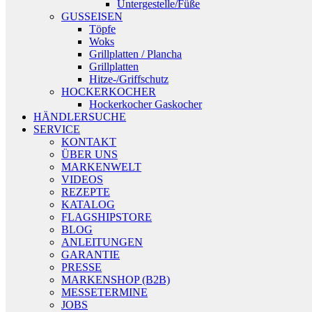
Untergestelle/Füße
GUSSEISEN
Töpfe
Woks
Grillplatten / Plancha
Grillplatten
Hitze-/Griffschutz
HOCKERKOCHER
Hockerkocher Gaskocher
HÄNDLERSUCHE
SERVICE
KONTAKT
ÜBER UNS
MARKENWELT
VIDEOS
REZEPTE
KATALOG
FLAGSHIPSTORE
BLOG
ANLEITUNGEN
GARANTIE
PRESSE
MARKENSHOP (B2B)
MESSETERMINE
JOBS