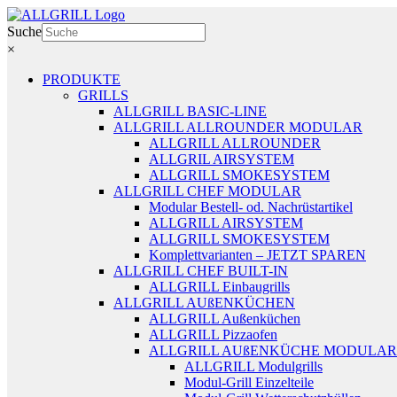
Zum
Inhalt
Suche
springen
×
PRODUKTE
GRILLS
ALLGRILL BASIC-LINE
ALLGRILL ALLROUNDER MODULAR
ALLGRILL ALLROUNDER
ALLGRIL AIRSYSTEM
ALLGRILL SMOKESYSTEM
ALLGRILL CHEF MODULAR
Modular Bestell- od. Nachrüstartikel
ALLGRILL AIRSYSTEM
ALLGRILL SMOKESYSTEM
Komplettvarianten – JETZT SPAREN
ALLGRILL CHEF BUILT-IN
ALLGRILL Einbaugrills
ALLGRILL AUßENKÜCHEN
ALLGRILL Außenküchen
ALLGRILL Pizzaofen
ALLGRILL AUßENKÜCHE MODULAR
ALLGRILL Modulgrills
Modul-Grill Einzelteile