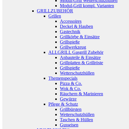
Modul-Grill Wetterschutzhüllen
Modul-Grill kompl. Varianten
GRILLZUBEHÖR
Grillen
Accessoires
Deckel & Hauben
Gastechnik
Grillkörbe & Einsätze
Grillspieße
Grillwerkzeug
ALLGRILL Gasgrill Zubehör
Anbauteile & Einsätze
Grillplatten & Grillröste
Grillspieße
Wetterschutzhüllen
Themenspecials
Pizza & Co.
Wok & Co.
Räuchern & Marinieren
Gewürze
Pflege & Schutz
Grillbürsten
Wetterschutzhüllen
Taschen & Hüllen
Gusseisen