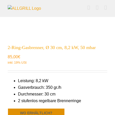
Zum
Inhalt
springen
2-Ring-Gasbrenner, Ø 30 cm, 8,2 kW, 50 mbar
85,00
€
Leistung: 8,2 kW
Gasverbrauch: 350 gr./h
Durchmesser: 30 cm
2 stufenlos regelbare Brennerringe
WO ERHÄLTLICH?