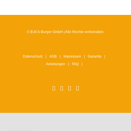
© B.M.S-Burger GmbH | Alle Rechte vorbehalten.
Datenschutz
AGB
Impressum
Garantie
Anleitungen
FAQ