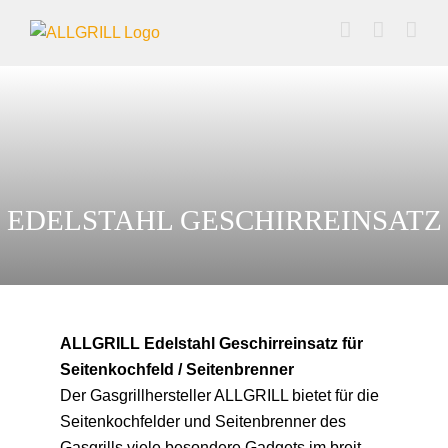
Zum
Inhalt
springen
EDELSTAHL GESCHIRREINSATZ
ALLGRILL Edelstahl Geschirreinsatz für
Seitenkochfeld / Seitenbrenner
Der Gasgrillhersteller ALLGRILL bietet für die
Seitenkochfelder und Seitenbrenner des
Gasgrills viele besondere Gadgets im breit