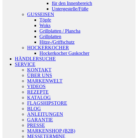
für den Innenbereich
Untergestelle/Füße
GUSSEISEN
Töpfe
Woks
Grillplatten / Plancha
Grillplatten
Hitze-/Griffschutz
HOCKERKOCHER
Hockerkocher Gaskocher
HÄNDLERSUCHE
SERVICE
KONTAKT
ÜBER UNS
MARKENWELT
VIDEOS
REZEPTE
KATALOG
FLAGSHIPSTORE
BLOG
ANLEITUNGEN
GARANTIE
PRESSE
MARKENSHOP (B2B)
MESSETERMINE