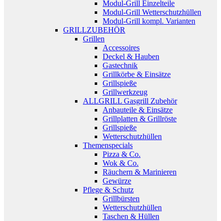
Modul-Grill Einzelteile
Modul-Grill Wetterschutzhüllen
Modul-Grill kompl. Varianten
GRILLZUBEHÖR
Grillen
Accessoires
Deckel & Hauben
Gastechnik
Grillkörbe & Einsätze
Grillspieße
Grillwerkzeug
ALLGRILL Gasgrill Zubehör
Anbauteile & Einsätze
Grillplatten & Grillröste
Grillspieße
Wetterschutzhüllen
Themenspecials
Pizza & Co.
Wok & Co.
Räuchern & Marinieren
Gewürze
Pflege & Schutz
Grillbürsten
Wetterschutzhüllen
Taschen & Hüllen