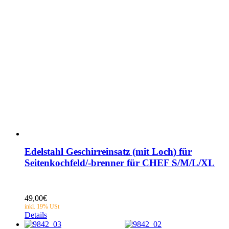
Edelstahl Geschirreinsatz (mit Loch) für
Seitenkochfeld/-brenner für CHEF S/M/L/XL
49,00
€
Details