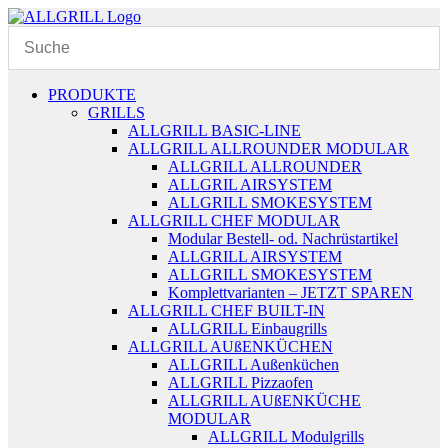
Zum
Inhalt
springen
PRODUKTE
GRILLS
ALLGRILL BASIC-LINE
ALLGRILL ALLROUNDER MODULAR
ALLGRILL ALLROUNDER
ALLGRIL AIRSYSTEM
ALLGRILL SMOKESYSTEM
ALLGRILL CHEF MODULAR
Modular Bestell- od. Nachrüstartikel
ALLGRILL AIRSYSTEM
ALLGRILL SMOKESYSTEM
Komplettvarianten – JETZT SPAREN
ALLGRILL CHEF BUILT-IN
ALLGRILL Einbaugrills
ALLGRILL AUßENKÜCHEN
ALLGRILL Außenküchen
ALLGRILL Pizzaofen
ALLGRILL AUßENKÜCHE
MODULAR
ALLGRILL Modulgrills