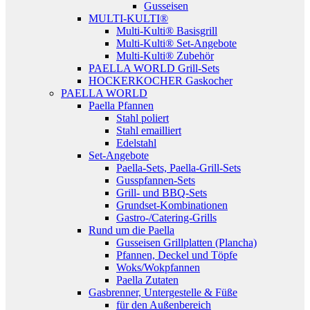
Gusseisen
MULTI-KULTI®
Multi-Kulti® Basisgrill
Multi-Kulti® Set-Angebote
Multi-Kulti® Zubehör
PAELLA WORLD Grill-Sets
HOCKERKOCHER Gaskocher
PAELLA WORLD
Paella Pfannen
Stahl poliert
Stahl emailliert
Edelstahl
Set-Angebote
Paella-Sets, Paella-Grill-Sets
Gusspfannen-Sets
Grill- und BBQ-Sets
Grundset-Kombinationen
Gastro-/Catering-Grills
Rund um die Paella
Gusseisen Grillplatten (Plancha)
Pfannen, Deckel und Töpfe
Woks/Wokpfannen
Paella Zutaten
Gasbrenner, Untergestelle & Füße
für den Außenbereich