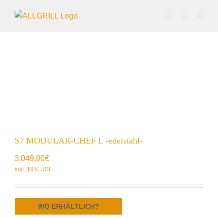
Zum
Inhalt
springen
S7 MODULAR-CHEF L -edelstahl-
3.049,00
€
WO ERHÄLTLICH?