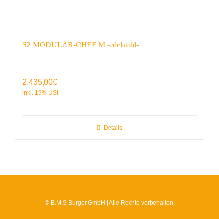
S2 MODULAR-CHEF M -edelstahl-
2.435,00
€
Details
© B.M.S-Burger GmbH | Alle Rechte vorbehalten.