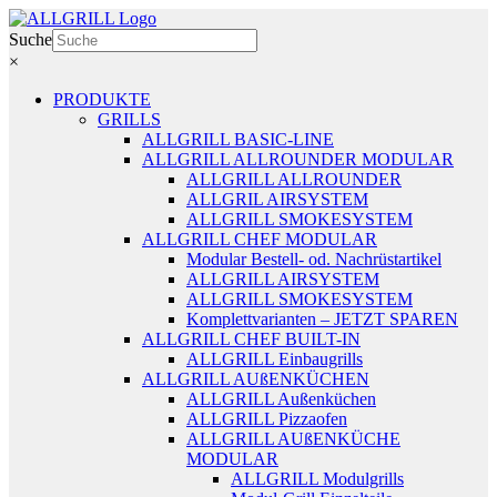
Zum
Inhalt
Suche
springen
×
PRODUKTE
GRILLS
ALLGRILL BASIC-LINE
ALLGRILL ALLROUNDER MODULAR
ALLGRILL ALLROUNDER
ALLGRIL AIRSYSTEM
ALLGRILL SMOKESYSTEM
ALLGRILL CHEF MODULAR
Modular Bestell- od. Nachrüstartikel
ALLGRILL AIRSYSTEM
ALLGRILL SMOKESYSTEM
Komplettvarianten – JETZT SPAREN
ALLGRILL CHEF BUILT-IN
ALLGRILL Einbaugrills
ALLGRILL AUßENKÜCHEN
ALLGRILL Außenküchen
ALLGRILL Pizzaofen
ALLGRILL AUßENKÜCHE
MODULAR
ALLGRILL Modulgrills