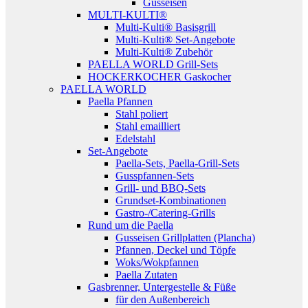
Gusseisen
MULTI-KULTI®
Multi-Kulti® Basisgrill
Multi-Kulti® Set-Angebote
Multi-Kulti® Zubehör
PAELLA WORLD Grill-Sets
HOCKERKOCHER Gaskocher
PAELLA WORLD
Paella Pfannen
Stahl poliert
Stahl emailliert
Edelstahl
Set-Angebote
Paella-Sets, Paella-Grill-Sets
Gusspfannen-Sets
Grill- und BBQ-Sets
Grundset-Kombinationen
Gastro-/Catering-Grills
Rund um die Paella
Gusseisen Grillplatten (Plancha)
Pfannen, Deckel und Töpfe
Woks/Wokpfannen
Paella Zutaten
Gasbrenner, Untergestelle & Füße
für den Außenbereich