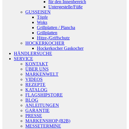
für den Innenbereich
Untergestelle/Füße
GUSSEISEN
Töpfe
Woks
Grillplatten / Plancha
Grillplatten
Hitze-/Griffschutz
HOCKERKOCHER
Hockerkocher Gaskocher
HÄNDLERSUCHE
SERVICE
KONTAKT
ÜBER UNS
MARKENWELT
VIDEOS
REZEPTE
KATALOG
FLAGSHIPSTORE
BLOG
ANLEITUNGEN
GARANTIE
PRESSE
MARKENSHOP (B2B)
MESSETERMINE