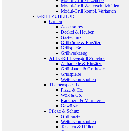
Modul-Grill Einzelteile
Modul-Grill Wetterschutzhüllen
Modul-Grill kompl. Varianten
GRILLZUBEHÖR
Grillen
Accessoires
Deckel & Hauben
Gastechnik
Grillkörbe & Einsätze
Grillspieße
Grillwerkzeug
ALLGRILL Gasgrill Zubehör
Anbauteile & Einsätze
Grillplatten & Grillröste
Grillspieße
Wetterschutzhüllen
Themenspecials
Pizza & Co.
Wok & Co.
Räuchern & Marinieren
Gewürze
Pflege & Schutz
Grillbürsten
Wetterschutzhüllen
Taschen & Hüllen