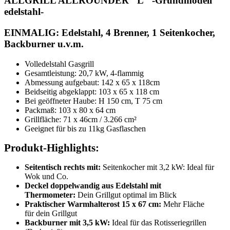
ALLGRILL ALLROUNDER "L" -Grundmodell
edelstahl-
EINMALIG: Edelstahl, 4 Brenner, 1 Seitenkocher,
Backburner u.v.m.
Volledelstahl Gasgrill
Gesamtleistung: 20,7 kW, 4-flammig
Abmessung aufgebaut: 142 x 65 x 118cm
Beidseitig abgeklappt: 103 x 65 x 118 cm
Bei geöffneter Haube: H 150 cm, T 75 cm
Packmaß: 103 x 80 x 64 cm
Grillfläche: 71 x 46cm / 3.266 cm²
Geeignet für bis zu 11kg Gasflaschen
Produkt-Highlights:
Seitentisch rechts mit:
Seitenkocher mit 3,2 kW: Ideal für
Wok und Co.
Deckel doppelwandig aus Edelstahl mit
Thermometer:
Dein Grillgut optimal im Blick
Praktischer Warmhalterost 15 x 67 cm:
Mehr Fläche
für dein Grillgut
Backburner mit 3,5 kW:
Ideal für das Rotisseriegrillen