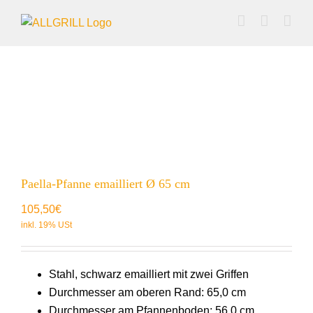
Zum
Inhalt
springen
Paella-Pfanne emailliert Ø 65 cm
105,50
€
Stahl, schwarz emailliert mit zwei Griffen
Durchmesser am oberen Rand: 65,0 cm
Durchmesser am Pfannenboden: 56,0 cm