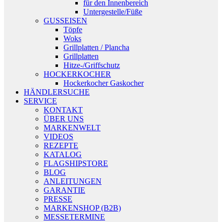
für den Innenbereich
Untergestelle/Füße
GUSSEISEN
Töpfe
Woks
Grillplatten / Plancha
Grillplatten
Hitze-/Griffschutz
HOCKERKOCHER
Hockerkocher Gaskocher
HÄNDLERSUCHE
SERVICE
KONTAKT
ÜBER UNS
MARKENWELT
VIDEOS
REZEPTE
KATALOG
FLAGSHIPSTORE
BLOG
ANLEITUNGEN
GARANTIE
PRESSE
MARKENSHOP (B2B)
MESSETERMINE