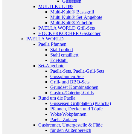
Gusseisen
MULTI-KULTI®
Multi-Kulti® Basisgrill
Multi-Kulti® Set-Angebote
Multi-Kulti® Zubehör
PAELLA WORLD Grill-Sets
HOCKERKOCHER Gaskocher
PAELLA WORLD
Paella Pfannen
Stahl poliert
Stahl emailliert
Edelstahl
Set-Angebote
Paella-Sets, Paella-Grill-Sets
Gusspfannen-Sets
Grill- und BBQ-Sets
Grundset-Kombinationen
Gastro-/Catering-Grills
Rund um die Paella
Gusseisen Grillplatten (Plancha)
Pfannen, Deckel und Töpfe
Woks/Wokpfannen
Paella Zutaten
Gasbrenner, Untergestelle & Füße
für den Außenbereich