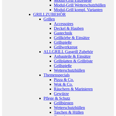
Modul-Grill Einzelteile
Modul-Grill Wetterschutzhüllen
Modul-Grill kompl. Varianten
GRILLZUBEHÖR
Grillen
Accessoires
Deckel & Hauben
Gastechnik
Grillkörbe & Einsätze
Grillspieße
Grillwerkzeug
ALLGRILL Gasgrill Zubehör
Anbauteile & Einsätze
Grillplatten & Grillröste
Grillspieße
Wetterschutzhüllen
Themenspecials
Pizza & Co.
Wok & Co.
Räuchern & Marinieren
Gewürze
Pflege & Schutz
Grillbürsten
Wetterschutzhüllen
Taschen & Hüllen