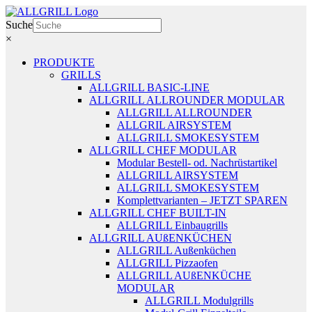
Zum
Inhalt
Suche
springen
×
PRODUKTE
GRILLS
ALLGRILL BASIC-LINE
ALLGRILL ALLROUNDER MODULAR
ALLGRILL ALLROUNDER
ALLGRIL AIRSYSTEM
ALLGRILL SMOKESYSTEM
ALLGRILL CHEF MODULAR
Modular Bestell- od. Nachrüstartikel
ALLGRILL AIRSYSTEM
ALLGRILL SMOKESYSTEM
Komplettvarianten – JETZT SPAREN
ALLGRILL CHEF BUILT-IN
ALLGRILL Einbaugrills
ALLGRILL AUßENKÜCHEN
ALLGRILL Außenküchen
ALLGRILL Pizzaofen
ALLGRILL AUßENKÜCHE
MODULAR
ALLGRILL Modulgrills