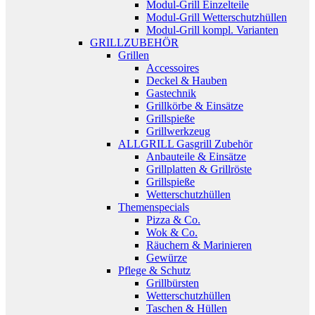
Modul-Grill Einzelteile
Modul-Grill Wetterschutzhüllen
Modul-Grill kompl. Varianten
GRILLZUBEHÖR
Grillen
Accessoires
Deckel & Hauben
Gastechnik
Grillkörbe & Einsätze
Grillspieße
Grillwerkzeug
ALLGRILL Gasgrill Zubehör
Anbauteile & Einsätze
Grillplatten & Grillröste
Grillspieße
Wetterschutzhüllen
Themenspecials
Pizza & Co.
Wok & Co.
Räuchern & Marinieren
Gewürze
Pflege & Schutz
Grillbürsten
Wetterschutzhüllen
Taschen & Hüllen