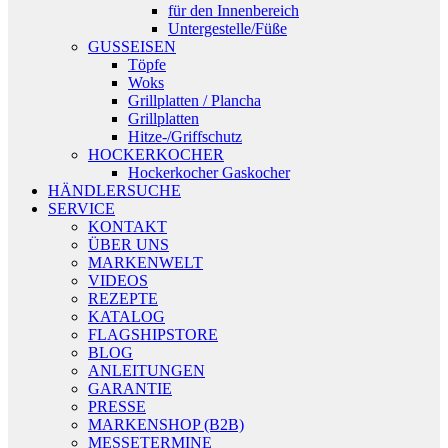
für den Innenbereich
Untergestelle/Füße
GUSSEISEN
Töpfe
Woks
Grillplatten / Plancha
Grillplatten
Hitze-/Griffschutz
HOCKERKOCHER
Hockerkocher Gaskocher
HÄNDLERSUCHE
SERVICE
KONTAKT
ÜBER UNS
MARKENWELT
VIDEOS
REZEPTE
KATALOG
FLAGSHIPSTORE
BLOG
ANLEITUNGEN
GARANTIE
PRESSE
MARKENSHOP (B2B)
MESSETERMINE