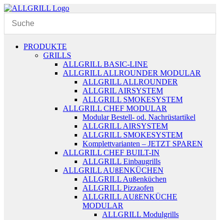
Zum
Inhalt
springen
PRODUKTE
GRILLS
ALLGRILL BASIC-LINE
ALLGRILL ALLROUNDER MODULAR
ALLGRILL ALLROUNDER
ALLGRIL AIRSYSTEM
ALLGRILL SMOKESYSTEM
ALLGRILL CHEF MODULAR
Modular Bestell- od. Nachrüstartikel
ALLGRILL AIRSYSTEM
ALLGRILL SMOKESYSTEM
Komplettvarianten – JETZT SPAREN
ALLGRILL CHEF BUILT-IN
ALLGRILL Einbaugrills
ALLGRILL AUßENKÜCHEN
ALLGRILL Außenküchen
ALLGRILL Pizzaofen
ALLGRILL AUßENKÜCHE
MODULAR
ALLGRILL Modulgrills