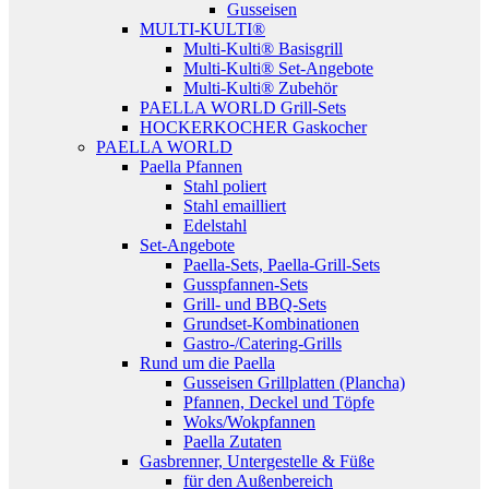
Gusseisen
MULTI-KULTI®
Multi-Kulti® Basisgrill
Multi-Kulti® Set-Angebote
Multi-Kulti® Zubehör
PAELLA WORLD Grill-Sets
HOCKERKOCHER Gaskocher
PAELLA WORLD
Paella Pfannen
Stahl poliert
Stahl emailliert
Edelstahl
Set-Angebote
Paella-Sets, Paella-Grill-Sets
Gusspfannen-Sets
Grill- und BBQ-Sets
Grundset-Kombinationen
Gastro-/Catering-Grills
Rund um die Paella
Gusseisen Grillplatten (Plancha)
Pfannen, Deckel und Töpfe
Woks/Wokpfannen
Paella Zutaten
Gasbrenner, Untergestelle & Füße
für den Außenbereich