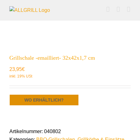
Zum
Inhalt
springen
Grillschale -emailliert- 32x42x1,7 cm
23,95
€
WO ERHÄLTLICH?
Artikelnummer:
040802
Kategorien:
BBQ-Grillschalen
,
Grillkörbe & Einsätze