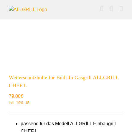
Zum
Inhalt
springen
Wetterschutzhülle für Built-In Gasgrill ALLGRILL
CHEF L
79,00
€
passend für das Modell ALLGRILL Einbaugrill
CHEF L