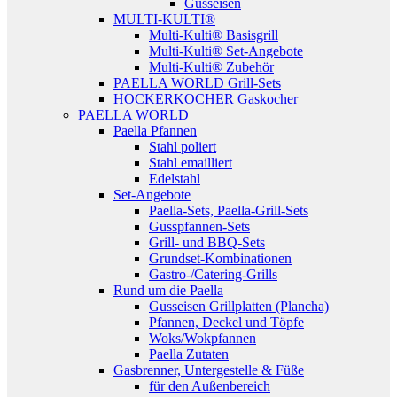
Gusseisen
MULTI-KULTI®
Multi-Kulti® Basisgrill
Multi-Kulti® Set-Angebote
Multi-Kulti® Zubehör
PAELLA WORLD Grill-Sets
HOCKERKOCHER Gaskocher
PAELLA WORLD
Paella Pfannen
Stahl poliert
Stahl emailliert
Edelstahl
Set-Angebote
Paella-Sets, Paella-Grill-Sets
Gusspfannen-Sets
Grill- und BBQ-Sets
Grundset-Kombinationen
Gastro-/Catering-Grills
Rund um die Paella
Gusseisen Grillplatten (Plancha)
Pfannen, Deckel und Töpfe
Woks/Wokpfannen
Paella Zutaten
Gasbrenner, Untergestelle & Füße
für den Außenbereich