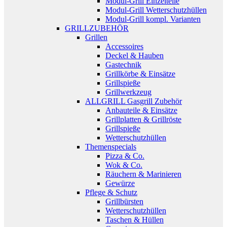
Modul-Grill Einzelteile
Modul-Grill Wetterschutzhüllen
Modul-Grill kompl. Varianten
GRILLZUBEHÖR
Grillen
Accessoires
Deckel & Hauben
Gastechnik
Grillkörbe & Einsätze
Grillspieße
Grillwerkzeug
ALLGRILL Gasgrill Zubehör
Anbauteile & Einsätze
Grillplatten & Grillröste
Grillspieße
Wetterschutzhüllen
Themenspecials
Pizza & Co.
Wok & Co.
Räuchern & Marinieren
Gewürze
Pflege & Schutz
Grillbürsten
Wetterschutzhüllen
Taschen & Hüllen