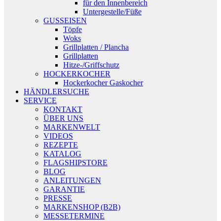
für den Innenbereich
Untergestelle/Füße
GUSSEISEN
Töpfe
Woks
Grillplatten / Plancha
Grillplatten
Hitze-/Griffschutz
HOCKERKOCHER
Hockerkocher Gaskocher
HÄNDLERSUCHE
SERVICE
KONTAKT
ÜBER UNS
MARKENWELT
VIDEOS
REZEPTE
KATALOG
FLAGSHIPSTORE
BLOG
ANLEITUNGEN
GARANTIE
PRESSE
MARKENSHOP (B2B)
MESSETERMINE