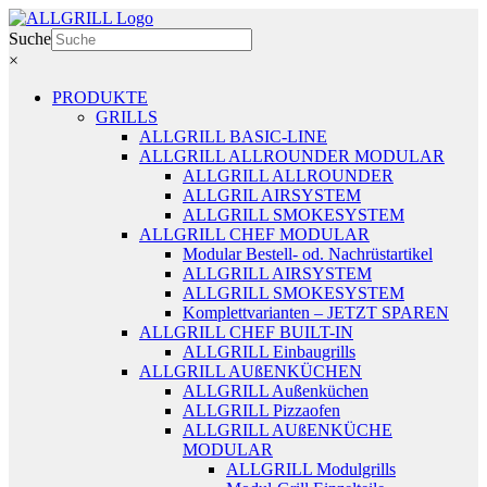
Zum
Inhalt
Suche
springen
×
PRODUKTE
GRILLS
ALLGRILL BASIC-LINE
ALLGRILL ALLROUNDER MODULAR
ALLGRILL ALLROUNDER
ALLGRIL AIRSYSTEM
ALLGRILL SMOKESYSTEM
ALLGRILL CHEF MODULAR
Modular Bestell- od. Nachrüstartikel
ALLGRILL AIRSYSTEM
ALLGRILL SMOKESYSTEM
Komplettvarianten – JETZT SPAREN
ALLGRILL CHEF BUILT-IN
ALLGRILL Einbaugrills
ALLGRILL AUßENKÜCHEN
ALLGRILL Außenküchen
ALLGRILL Pizzaofen
ALLGRILL AUßENKÜCHE
MODULAR
ALLGRILL Modulgrills