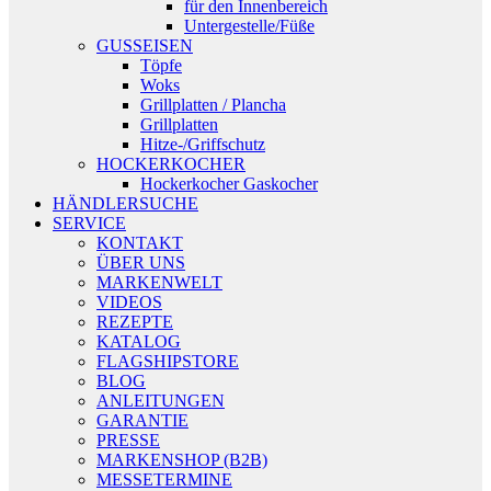
für den Innenbereich
Untergestelle/Füße
GUSSEISEN
Töpfe
Woks
Grillplatten / Plancha
Grillplatten
Hitze-/Griffschutz
HOCKERKOCHER
Hockerkocher Gaskocher
HÄNDLERSUCHE
SERVICE
KONTAKT
ÜBER UNS
MARKENWELT
VIDEOS
REZEPTE
KATALOG
FLAGSHIPSTORE
BLOG
ANLEITUNGEN
GARANTIE
PRESSE
MARKENSHOP (B2B)
MESSETERMINE