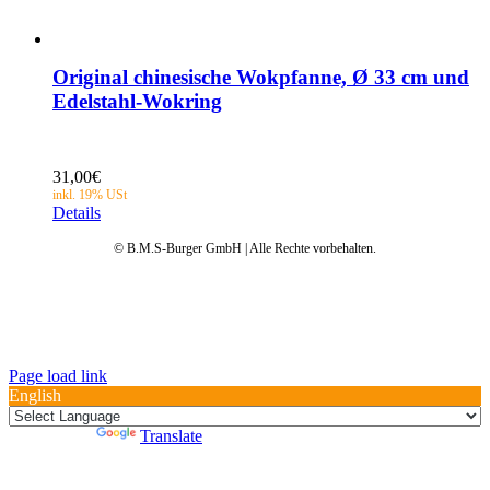
Original chinesische Wokpfanne, Ø 33 cm und
Edelstahl-Wokring
31,00
€
Details
© B.M.S-Burger GmbH | Alle Rechte vorbehalten.
Datenschutz
AGB
Impressum
Garantie
Anleitungen
FAQ
Page load link
English
Powered by
Translate