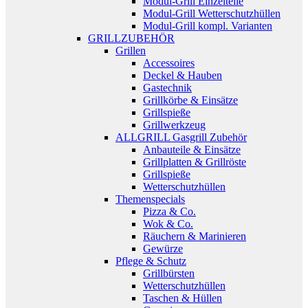
Modul-Grill Einzelteile
Modul-Grill Wetterschutzhüllen
Modul-Grill kompl. Varianten
GRILLZUBEHÖR
Grillen
Accessoires
Deckel & Hauben
Gastechnik
Grillkörbe & Einsätze
Grillspieße
Grillwerkzeug
ALLGRILL Gasgrill Zubehör
Anbauteile & Einsätze
Grillplatten & Grillröste
Grillspieße
Wetterschutzhüllen
Themenspecials
Pizza & Co.
Wok & Co.
Räuchern & Marinieren
Gewürze
Pflege & Schutz
Grillbürsten
Wetterschutzhüllen
Taschen & Hüllen