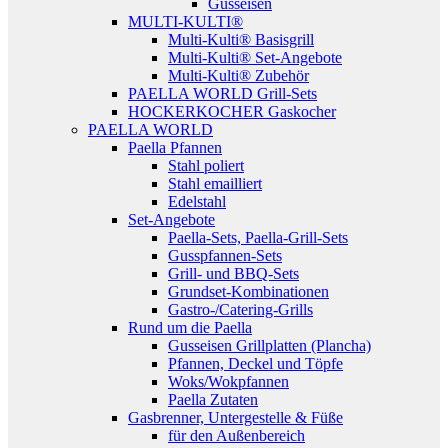
Gusseisen
MULTI-KULTI®
Multi-Kulti® Basisgrill
Multi-Kulti® Set-Angebote
Multi-Kulti® Zubehör
PAELLA WORLD Grill-Sets
HOCKERKOCHER Gaskocher
PAELLA WORLD
Paella Pfannen
Stahl poliert
Stahl emailliert
Edelstahl
Set-Angebote
Paella-Sets, Paella-Grill-Sets
Gusspfannen-Sets
Grill- und BBQ-Sets
Grundset-Kombinationen
Gastro-/Catering-Grills
Rund um die Paella
Gusseisen Grillplatten (Plancha)
Pfannen, Deckel und Töpfe
Woks/Wokpfannen
Paella Zutaten
Gasbrenner, Untergestelle & Füße
für den Außenbereich