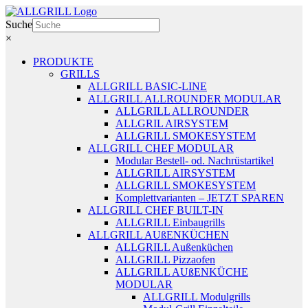
Zum
Inhalt
Suche
springen
×
PRODUKTE
GRILLS
ALLGRILL BASIC-LINE
ALLGRILL ALLROUNDER MODULAR
ALLGRILL ALLROUNDER
ALLGRIL AIRSYSTEM
ALLGRILL SMOKESYSTEM
ALLGRILL CHEF MODULAR
Modular Bestell- od. Nachrüstartikel
ALLGRILL AIRSYSTEM
ALLGRILL SMOKESYSTEM
Komplettvarianten – JETZT SPAREN
ALLGRILL CHEF BUILT-IN
ALLGRILL Einbaugrills
ALLGRILL AUßENKÜCHEN
ALLGRILL Außenküchen
ALLGRILL Pizzaofen
ALLGRILL AUßENKÜCHE
MODULAR
ALLGRILL Modulgrills