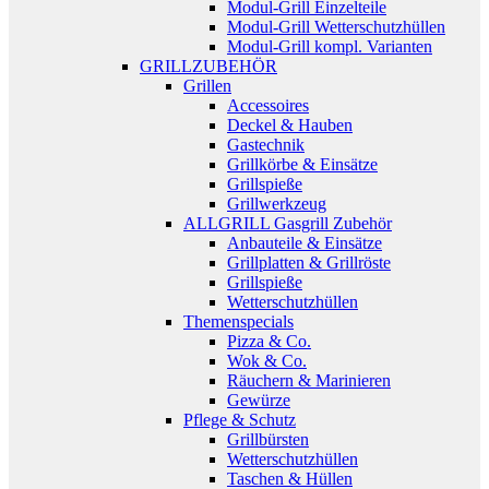
Modul-Grill Einzelteile
Modul-Grill Wetterschutzhüllen
Modul-Grill kompl. Varianten
GRILLZUBEHÖR
Grillen
Accessoires
Deckel & Hauben
Gastechnik
Grillkörbe & Einsätze
Grillspieße
Grillwerkzeug
ALLGRILL Gasgrill Zubehör
Anbauteile & Einsätze
Grillplatten & Grillröste
Grillspieße
Wetterschutzhüllen
Themenspecials
Pizza & Co.
Wok & Co.
Räuchern & Marinieren
Gewürze
Pflege & Schutz
Grillbürsten
Wetterschutzhüllen
Taschen & Hüllen