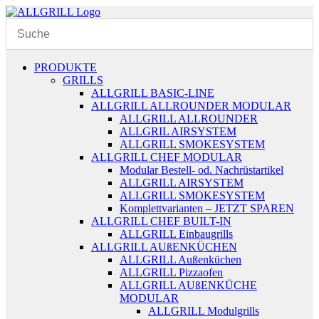
Zum
Inhalt
springen
PRODUKTE
GRILLS
ALLGRILL BASIC-LINE
ALLGRILL ALLROUNDER MODULAR
ALLGRILL ALLROUNDER
ALLGRIL AIRSYSTEM
ALLGRILL SMOKESYSTEM
ALLGRILL CHEF MODULAR
Modular Bestell- od. Nachrüstartikel
ALLGRILL AIRSYSTEM
ALLGRILL SMOKESYSTEM
Komplettvarianten – JETZT SPAREN
ALLGRILL CHEF BUILT-IN
ALLGRILL Einbaugrills
ALLGRILL AUßENKÜCHEN
ALLGRILL Außenküchen
ALLGRILL Pizzaofen
ALLGRILL AUßENKÜCHE
MODULAR
ALLGRILL Modulgrills