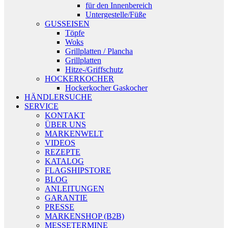
für den Innenbereich
Untergestelle/Füße
GUSSEISEN
Töpfe
Woks
Grillplatten / Plancha
Grillplatten
Hitze-/Griffschutz
HOCKERKOCHER
Hockerkocher Gaskocher
HÄNDLERSUCHE
SERVICE
KONTAKT
ÜBER UNS
MARKENWELT
VIDEOS
REZEPTE
KATALOG
FLAGSHIPSTORE
BLOG
ANLEITUNGEN
GARANTIE
PRESSE
MARKENSHOP (B2B)
MESSETERMINE