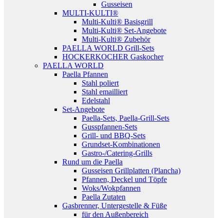
Gusseisen
MULTI-KULTI®
Multi-Kulti® Basisgrill
Multi-Kulti® Set-Angebote
Multi-Kulti® Zubehör
PAELLA WORLD Grill-Sets
HOCKERKOCHER Gaskocher
PAELLA WORLD
Paella Pfannen
Stahl poliert
Stahl emailliert
Edelstahl
Set-Angebote
Paella-Sets, Paella-Grill-Sets
Gusspfannen-Sets
Grill- und BBQ-Sets
Grundset-Kombinationen
Gastro-/Catering-Grills
Rund um die Paella
Gusseisen Grillplatten (Plancha)
Pfannen, Deckel und Töpfe
Woks/Wokpfannen
Paella Zutaten
Gasbrenner, Untergestelle & Füße
für den Außenbereich