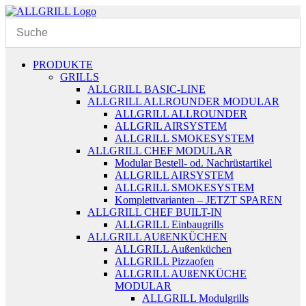
Zum
Inhalt
springen
PRODUKTE
GRILLS
ALLGRILL BASIC-LINE
ALLGRILL ALLROUNDER MODULAR
ALLGRILL ALLROUNDER
ALLGRIL AIRSYSTEM
ALLGRILL SMOKESYSTEM
ALLGRILL CHEF MODULAR
Modular Bestell- od. Nachrüstartikel
ALLGRILL AIRSYSTEM
ALLGRILL SMOKESYSTEM
Komplettvarianten – JETZT SPAREN
ALLGRILL CHEF BUILT-IN
ALLGRILL Einbaugrills
ALLGRILL AUßENKÜCHEN
ALLGRILL Außenküchen
ALLGRILL Pizzaofen
ALLGRILL AUßENKÜCHE
MODULAR
ALLGRILL Modulgrills