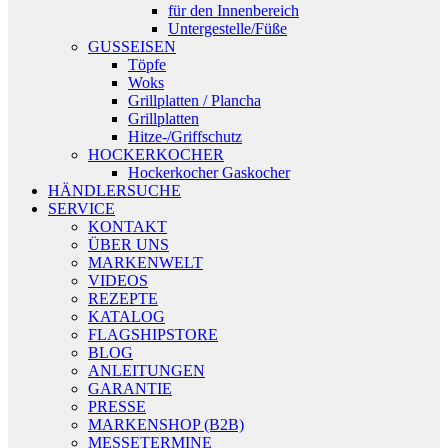
für den Innenbereich
Untergestelle/Füße
GUSSEISEN
Töpfe
Woks
Grillplatten / Plancha
Grillplatten
Hitze-/Griffschutz
HOCKERKOCHER
Hockerkocher Gaskocher
HÄNDLERSUCHE
SERVICE
KONTAKT
ÜBER UNS
MARKENWELT
VIDEOS
REZEPTE
KATALOG
FLAGSHIPSTORE
BLOG
ANLEITUNGEN
GARANTIE
PRESSE
MARKENSHOP (B2B)
MESSETERMINE