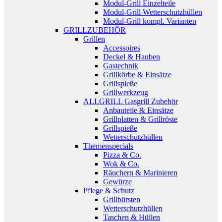
Modul-Grill Einzelteile
Modul-Grill Wetterschutzhüllen
Modul-Grill kompl. Varianten
GRILLZUBEHÖR
Grillen
Accessoires
Deckel & Hauben
Gastechnik
Grillkörbe & Einsätze
Grillspieße
Grillwerkzeug
ALLGRILL Gasgrill Zubehör
Anbauteile & Einsätze
Grillplatten & Grillröste
Grillspieße
Wetterschutzhüllen
Themenspecials
Pizza & Co.
Wok & Co.
Räuchern & Marinieren
Gewürze
Pflege & Schutz
Grillbürsten
Wetterschutzhüllen
Taschen & Hüllen