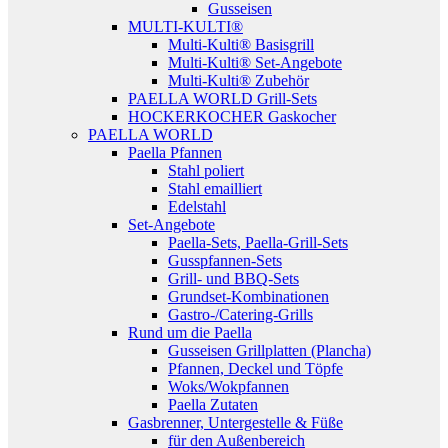
Gusseisen
MULTI-KULTI®
Multi-Kulti® Basisgrill
Multi-Kulti® Set-Angebote
Multi-Kulti® Zubehör
PAELLA WORLD Grill-Sets
HOCKERKOCHER Gaskocher
PAELLA WORLD
Paella Pfannen
Stahl poliert
Stahl emailliert
Edelstahl
Set-Angebote
Paella-Sets, Paella-Grill-Sets
Gusspfannen-Sets
Grill- und BBQ-Sets
Grundset-Kombinationen
Gastro-/Catering-Grills
Rund um die Paella
Gusseisen Grillplatten (Plancha)
Pfannen, Deckel und Töpfe
Woks/Wokpfannen
Paella Zutaten
Gasbrenner, Untergestelle & Füße
für den Außenbereich