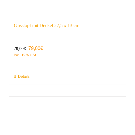
Gusstopf mit Deckel 27,5 x 13 cm
Ursprünglicher
Aktueller
79,00
€
79,00
€
Preis
Preis
war:
ist:
79,00€
79,00€.
Details