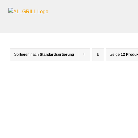
Zum
Inhalt
springen
Sortieren nach
Standardsortierung
Zeige
12 Produ