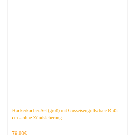
Hockerkocher-Set (groß) mit Gusseisengrillschale Ø 45
cm – ohne Zündsicherung
79,80
€