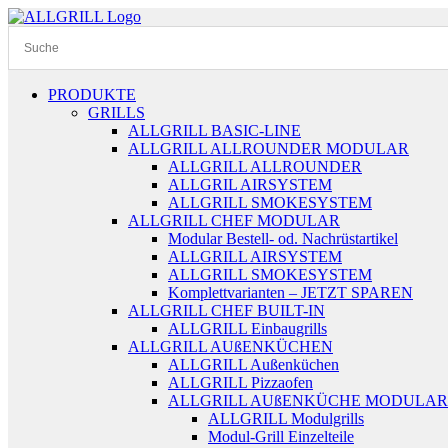
Zum
Inhalt
springen
PRODUKTE
GRILLS
ALLGRILL BASIC-LINE
ALLGRILL ALLROUNDER MODULAR
ALLGRILL ALLROUNDER
ALLGRIL AIRSYSTEM
ALLGRILL SMOKESYSTEM
ALLGRILL CHEF MODULAR
Modular Bestell- od. Nachrüstartikel
ALLGRILL AIRSYSTEM
ALLGRILL SMOKESYSTEM
Komplettvarianten – JETZT SPAREN
ALLGRILL CHEF BUILT-IN
ALLGRILL Einbaugrills
ALLGRILL AUßENKÜCHEN
ALLGRILL Außenküchen
ALLGRILL Pizzaofen
ALLGRILL AUßENKÜCHE MODULAR
ALLGRILL Modulgrills
Modul-Grill Einzelteile