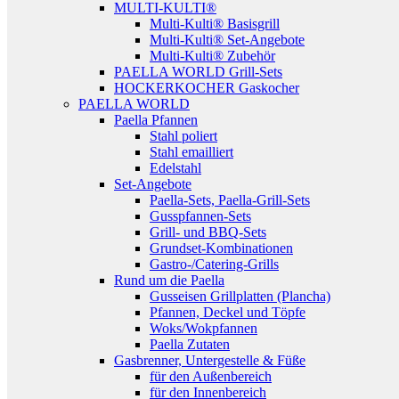
MULTI-KULTI®
Multi-Kulti® Basisgrill
Multi-Kulti® Set-Angebote
Multi-Kulti® Zubehör
PAELLA WORLD Grill-Sets
HOCKERKOCHER Gaskocher
PAELLA WORLD
Paella Pfannen
Stahl poliert
Stahl emailliert
Edelstahl
Set-Angebote
Paella-Sets, Paella-Grill-Sets
Gusspfannen-Sets
Grill- und BBQ-Sets
Grundset-Kombinationen
Gastro-/Catering-Grills
Rund um die Paella
Gusseisen Grillplatten (Plancha)
Pfannen, Deckel und Töpfe
Woks/Wokpfannen
Paella Zutaten
Gasbrenner, Untergestelle & Füße
für den Außenbereich
für den Innenbereich