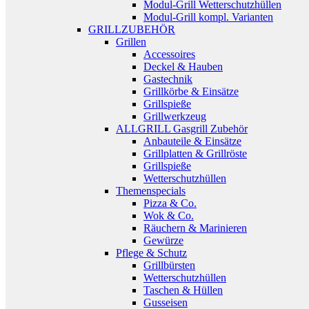
Modul-Grill Wetterschutzhüllen
Modul-Grill kompl. Varianten
GRILLZUBEHÖR
Grillen
Accessoires
Deckel & Hauben
Gastechnik
Grillkörbe & Einsätze
Grillspieße
Grillwerkzeug
ALLGRILL Gasgrill Zubehör
Anbauteile & Einsätze
Grillplatten & Grillröste
Grillspieße
Wetterschutzhüllen
Themenspecials
Pizza & Co.
Wok & Co.
Räuchern & Marinieren
Gewürze
Pflege & Schutz
Grillbürsten
Wetterschutzhüllen
Taschen & Hüllen
Gusseisen