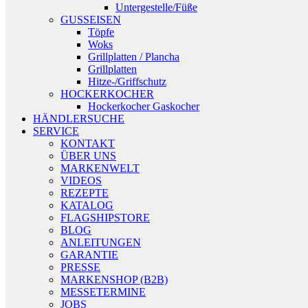
Untergestelle/Füße
GUSSEISEN
Töpfe
Woks
Grillplatten / Plancha
Grillplatten
Hitze-/Griffschutz
HOCKERKOCHER
Hockerkocher Gaskocher
HÄNDLERSUCHE
SERVICE
KONTAKT
ÜBER UNS
MARKENWELT
VIDEOS
REZEPTE
KATALOG
FLAGSHIPSTORE
BLOG
ANLEITUNGEN
GARANTIE
PRESSE
MARKENSHOP (B2B)
MESSETERMINE
JOBS