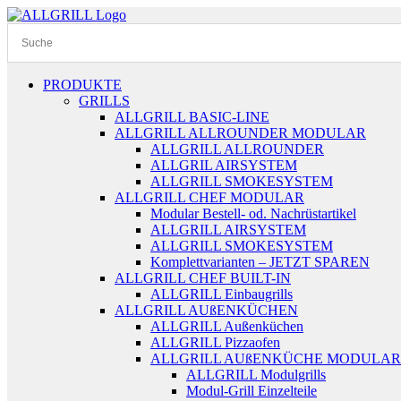
Zum
Inhalt
springen
PRODUKTE
GRILLS
ALLGRILL BASIC-LINE
ALLGRILL ALLROUNDER MODULAR
ALLGRILL ALLROUNDER
ALLGRIL AIRSYSTEM
ALLGRILL SMOKESYSTEM
ALLGRILL CHEF MODULAR
Modular Bestell- od. Nachrüstartikel
ALLGRILL AIRSYSTEM
ALLGRILL SMOKESYSTEM
Komplettvarianten – JETZT SPAREN
ALLGRILL CHEF BUILT-IN
ALLGRILL Einbaugrills
ALLGRILL AUßENKÜCHEN
ALLGRILL Außenküchen
ALLGRILL Pizzaofen
ALLGRILL AUßENKÜCHE MODULAR
ALLGRILL Modulgrills
Modul-Grill Einzelteile