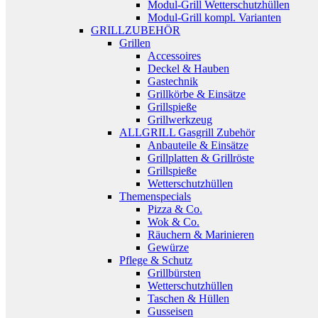
Modul-Grill Wetterschutzhüllen
Modul-Grill kompl. Varianten
GRILLZUBEHÖR
Grillen
Accessoires
Deckel & Hauben
Gastechnik
Grillkörbe & Einsätze
Grillspieße
Grillwerkzeug
ALLGRILL Gasgrill Zubehör
Anbauteile & Einsätze
Grillplatten & Grillröste
Grillspieße
Wetterschutzhüllen
Themenspecials
Pizza & Co.
Wok & Co.
Räuchern & Marinieren
Gewürze
Pflege & Schutz
Grillbürsten
Wetterschutzhüllen
Taschen & Hüllen
Gusseisen