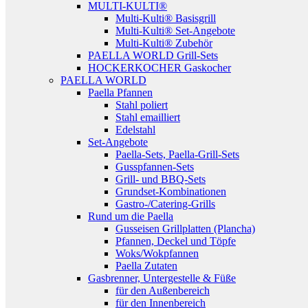
MULTI-KULTI®
Multi-Kulti® Basisgrill
Multi-Kulti® Set-Angebote
Multi-Kulti® Zubehör
PAELLA WORLD Grill-Sets
HOCKERKOCHER Gaskocher
PAELLA WORLD
Paella Pfannen
Stahl poliert
Stahl emailliert
Edelstahl
Set-Angebote
Paella-Sets, Paella-Grill-Sets
Gusspfannen-Sets
Grill- und BBQ-Sets
Grundset-Kombinationen
Gastro-/Catering-Grills
Rund um die Paella
Gusseisen Grillplatten (Plancha)
Pfannen, Deckel und Töpfe
Woks/Wokpfannen
Paella Zutaten
Gasbrenner, Untergestelle & Füße
für den Außenbereich
für den Innenbereich