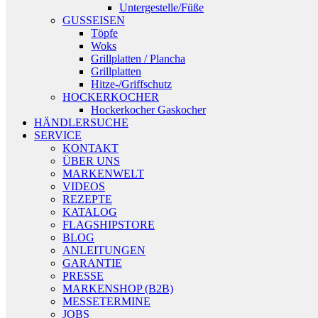
Untergestelle/Füße
GUSSEISEN
Töpfe
Woks
Grillplatten / Plancha
Grillplatten
Hitze-/Griffschutz
HOCKERKOCHER
Hockerkocher Gaskocher
HÄNDLERSUCHE
SERVICE
KONTAKT
ÜBER UNS
MARKENWELT
VIDEOS
REZEPTE
KATALOG
FLAGSHIPSTORE
BLOG
ANLEITUNGEN
GARANTIE
PRESSE
MARKENSHOP (B2B)
MESSETERMINE
JOBS