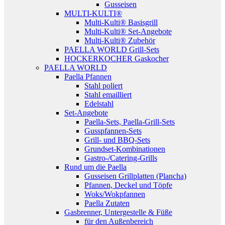
Gusseisen
MULTI-KULTI®
Multi-Kulti® Basisgrill
Multi-Kulti® Set-Angebote
Multi-Kulti® Zubehör
PAELLA WORLD Grill-Sets
HOCKERKOCHER Gaskocher
PAELLA WORLD
Paella Pfannen
Stahl poliert
Stahl emailliert
Edelstahl
Set-Angebote
Paella-Sets, Paella-Grill-Sets
Gusspfannen-Sets
Grill- und BBQ-Sets
Grundset-Kombinationen
Gastro-/Catering-Grills
Rund um die Paella
Gusseisen Grillplatten (Plancha)
Pfannen, Deckel und Töpfe
Woks/Wokpfannen
Paella Zutaten
Gasbrenner, Untergestelle & Füße
für den Außenbereich