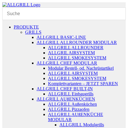
Zum
Inhalt
springen
PRODUKTE
GRILLS
ALLGRILL BASIC-LINE
ALLGRILL ALLROUNDER MODULAR
ALLGRILL ALLROUNDER
ALLGRIL AIRSYSTEM
ALLGRILL SMOKESYSTEM
ALLGRILL CHEF MODULAR
Modular Bestell- od. Nachrüstartikel
ALLGRILL AIRSYSTEM
ALLGRILL SMOKESYSTEM
Komplettvarianten – JETZT SPAREN
ALLGRILL CHEF BUILT-IN
ALLGRILL Einbaugrills
ALLGRILL AUßENKÜCHEN
ALLGRILL Außenküchen
ALLGRILL Pizzaofen
ALLGRILL AUßENKÜCHE
MODULAR
ALLGRILL Modulgrills