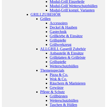
Modul-Grill Einzelteile
Modul-Grill Wetterschutzhüllen
Modul-Grill kompl. Varianten
GRILLZUBEHÖR
Grillen
Accessoires
Deckel & Hauben
Gastechnik
Grillkörbe & Einsätze
Grillspieße
Grillwerkzeug
ALLGRILL Gasgrill Zubehör
Anbauteile & Einsätze
Grillplatten & Grillröste
Grillspieße
Wetterschutzhüllen
Themenspecials
Pizza & Co.
Wok & Co.
Räuchern & Marinieren
Gewürze
Pflege & Schutz
Grillbürsten
Wetterschutzhüllen
Taschen & Hüllen