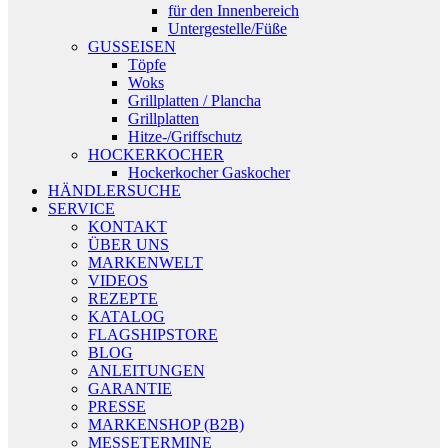
für den Innenbereich
Untergestelle/Füße
GUSSEISEN
Töpfe
Woks
Grillplatten / Plancha
Grillplatten
Hitze-/Griffschutz
HOCKERKOCHER
Hockerkocher Gaskocher
HÄNDLERSUCHE
SERVICE
KONTAKT
ÜBER UNS
MARKENWELT
VIDEOS
REZEPTE
KATALOG
FLAGSHIPSTORE
BLOG
ANLEITUNGEN
GARANTIE
PRESSE
MARKENSHOP (B2B)
MESSETERMINE