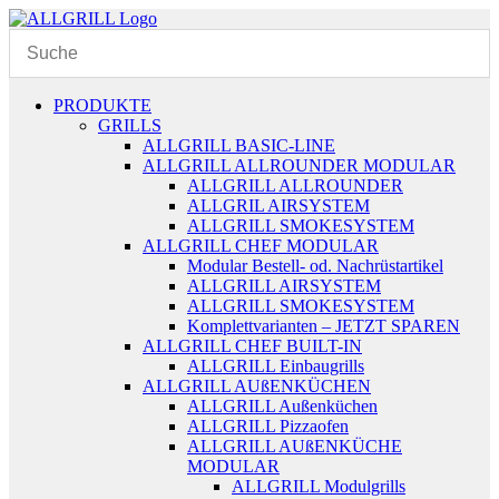
Zum
Inhalt
springen
PRODUKTE
GRILLS
ALLGRILL BASIC-LINE
ALLGRILL ALLROUNDER MODULAR
ALLGRILL ALLROUNDER
ALLGRIL AIRSYSTEM
ALLGRILL SMOKESYSTEM
ALLGRILL CHEF MODULAR
Modular Bestell- od. Nachrüstartikel
ALLGRILL AIRSYSTEM
ALLGRILL SMOKESYSTEM
Komplettvarianten – JETZT SPAREN
ALLGRILL CHEF BUILT-IN
ALLGRILL Einbaugrills
ALLGRILL AUßENKÜCHEN
ALLGRILL Außenküchen
ALLGRILL Pizzaofen
ALLGRILL AUßENKÜCHE
MODULAR
ALLGRILL Modulgrills