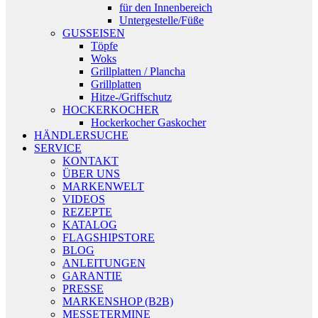
für den Innenbereich
Untergestelle/Füße
GUSSEISEN
Töpfe
Woks
Grillplatten / Plancha
Grillplatten
Hitze-/Griffschutz
HOCKERKOCHER
Hockerkocher Gaskocher
HÄNDLERSUCHE
SERVICE
KONTAKT
ÜBER UNS
MARKENWELT
VIDEOS
REZEPTE
KATALOG
FLAGSHIPSTORE
BLOG
ANLEITUNGEN
GARANTIE
PRESSE
MARKENSHOP (B2B)
MESSETERMINE