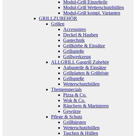
Modul-Grill Einzelteile
Modul-Grill Wetterschutzhüllen
Modul-Grill kompl. Varianten
GRILLZUBEHÖR
Grillen
Accessoires
Deckel & Hauben
Gastechnik
Grillkörbe & Einsätze
Grillspieße
Grillwerkzeug
ALLGRILL Gasgrill Zubehör
Anbauteile & Einsätze
Grillplatten & Grillröste
Grillspieße
Wetterschutzhüllen
Themenspecials
Pizza & Co.
Wok & Co.
Räuchern & Marinieren
Gewürze
Pflege & Schutz
Grillbürsten
Wetterschutzhüllen
Taschen & Hüllen