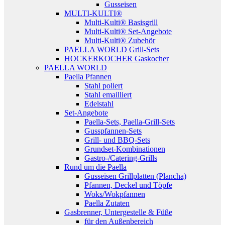
Gusseisen
MULTI-KULTI®
Multi-Kulti® Basisgrill
Multi-Kulti® Set-Angebote
Multi-Kulti® Zubehör
PAELLA WORLD Grill-Sets
HOCKERKOCHER Gaskocher
PAELLA WORLD
Paella Pfannen
Stahl poliert
Stahl emailliert
Edelstahl
Set-Angebote
Paella-Sets, Paella-Grill-Sets
Gusspfannen-Sets
Grill- und BBQ-Sets
Grundset-Kombinationen
Gastro-/Catering-Grills
Rund um die Paella
Gusseisen Grillplatten (Plancha)
Pfannen, Deckel und Töpfe
Woks/Wokpfannen
Paella Zutaten
Gasbrenner, Untergestelle & Füße
für den Außenbereich