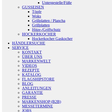
Untergestelle/Füße
GUSSEISEN
Töpfe
Woks
Grillplatten / Plancha
Grillplatten
Hitze-/Griffschutz
HOCKERKOCHER
Hockerkocher Gaskocher
HÄNDLERSUCHE
SERVICE
KONTAKT
ÜBER UNS
MARKENWELT
VIDEOS
REZEPTE
KATALOG
FLAGSHIPSTORE
BLOG
ANLEITUNGEN
GARANTIE
PRESSE
MARKENSHOP (B2B)
MESSETERMINE
JOBS