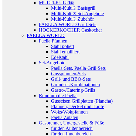
MULTI-KULTI®
Multi-Kulti® Basisgrill
Multi-Kulti® Set-Angebote
Multi-Kulti® Zubehör
PAELLA WORLD Grill-Sets
HOCKERKOCHER Gaskocher
PAELLA WORLD
Paella Pfannen
Stahl poliert
Stahl emailliert
Edelstahl
Set-Angebote
Paella-Sets, Paella-Grill-Sets
Gusspfannen-Sets
Grill- und BBQ-Sets
Grundset-Kombinationen
Gastro-/Catering-Grills
Rund um die Paella
Gusseisen Grillplatten (Plancha)
Pfannen, Deckel und Töpfe
Woks/Wokpfannen
Paella Zutaten
Gasbrenner, Untergestelle & Füße
für den Außenbereich
für den Innenbereich