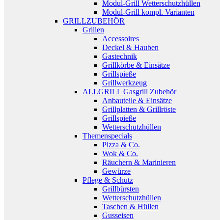
Modul-Grill Wetterschutzhüllen
Modul-Grill kompl. Varianten
GRILLZUBEHÖR
Grillen
Accessoires
Deckel & Hauben
Gastechnik
Grillkörbe & Einsätze
Grillspieße
Grillwerkzeug
ALLGRILL Gasgrill Zubehör
Anbauteile & Einsätze
Grillplatten & Grillröste
Grillspieße
Wetterschutzhüllen
Themenspecials
Pizza & Co.
Wok & Co.
Räuchern & Marinieren
Gewürze
Pflege & Schutz
Grillbürsten
Wetterschutzhüllen
Taschen & Hüllen
Gusseisen