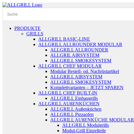
Zum
Inhalt
springen
PRODUKTE
GRILLS
ALLGRILL BASIC-LINE
ALLGRILL ALLROUNDER MODULAR
ALLGRILL ALLROUNDER
ALLGRIL AIRSYSTEM
ALLGRILL SMOKESYSTEM
ALLGRILL CHEF MODULAR
Modular Bestell- od. Nachrüstartikel
ALLGRILL AIRSYSTEM
ALLGRILL SMOKESYSTEM
Komplettvarianten – JETZT SPAREN
ALLGRILL CHEF BUILT-IN
ALLGRILL Einbaugrills
ALLGRILL AUßENKÜCHEN
ALLGRILL Außenküchen
ALLGRILL Pizzaofen
ALLGRILL AUßENKÜCHE MODULAR
ALLGRILL Modulgrills
Modul-Grill Einzelteile