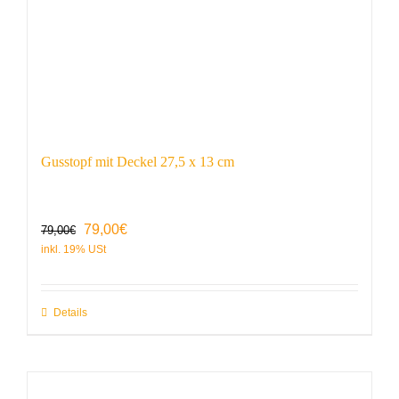
Gusstopf mit Deckel 27,5 x 13 cm
Ursprünglicher
Aktueller
79,00
€
79,00
€
Preis
Preis
war:
ist:
79,00€
79,00€.
Details