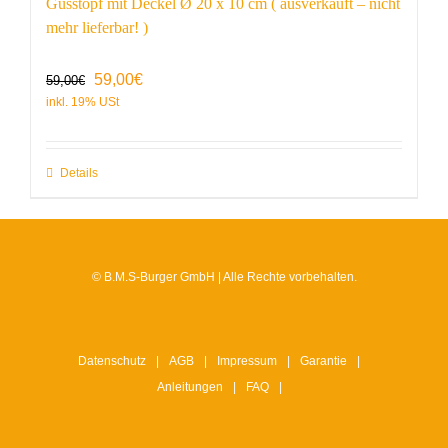
Gusstopf mit Deckel Ø 20 x 10 cm ( ausverkauft – nicht
mehr lieferbar! )
Ursprünglicher
Aktueller
59,00
€
59,00
€
Preis
Preis
war:
ist:
59,00€
59,00€.
Details
© B.M.S-Burger GmbH | Alle Rechte vorbehalten.
Datenschutz
AGB
Impressum
Garantie
Anleitungen
FAQ