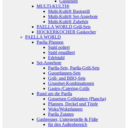
Gusseisen
MULTI-KULTI®
Multi-Kulti® Basisgrill
Multi-Kulti® Set-Angebote
Multi-Kulti® Zubehör
PAELLA WORLD Grill-Sets
HOCKERKOCHER Gaskocher
PAELLA WORLD
Paella Pfannen
Stahl poliert
Stahl emailliert
Edelstahl
Set-Angebote
Paella-Sets, Paella-Grill-Sets
Gusspfannen-Sets
Grill- und BBQ-Sets
Grundset-Kombinationen
Gastro-/Catering-Grills
Rund um die Paella
Gusseisen Grillplatten (Plancha)
Pfannen, Deckel und Töpfe
Woks/Wokpfannen
Paella Zutaten
Gasbrenner, Untergestelle & Füße
für den Außenbereich