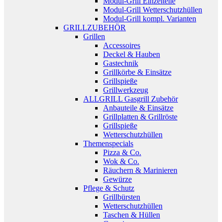
Modul-Grill Einzelteile
Modul-Grill Wetterschutzhüllen
Modul-Grill kompl. Varianten
GRILLZUBEHÖR
Grillen
Accessoires
Deckel & Hauben
Gastechnik
Grillkörbe & Einsätze
Grillspieße
Grillwerkzeug
ALLGRILL Gasgrill Zubehör
Anbauteile & Einsätze
Grillplatten & Grillröste
Grillspieße
Wetterschutzhüllen
Themenspecials
Pizza & Co.
Wok & Co.
Räuchern & Marinieren
Gewürze
Pflege & Schutz
Grillbürsten
Wetterschutzhüllen
Taschen & Hüllen