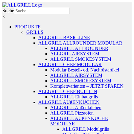
Zum
Inhalt
Suche
springen
×
PRODUKTE
GRILLS
ALLGRILL BASIC-LINE
ALLGRILL ALLROUNDER MODULAR
ALLGRILL ALLROUNDER
ALLGRIL AIRSYSTEM
ALLGRILL SMOKESYSTEM
ALLGRILL CHEF MODULAR
Modular Bestell- od. Nachrüstartikel
ALLGRILL AIRSYSTEM
ALLGRILL SMOKESYSTEM
Komplettvarianten – JETZT SPAREN
ALLGRILL CHEF BUILT-IN
ALLGRILL Einbaugrills
ALLGRILL AUßENKÜCHEN
ALLGRILL Außenküchen
ALLGRILL Pizzaofen
ALLGRILL AUßENKÜCHE
MODULAR
ALLGRILL Modulgrills