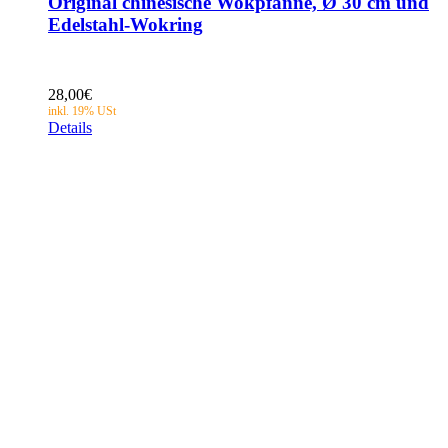
Original chinesische Wokpfanne, Ø 30 cm und
Edelstahl-Wokring
28,00
€
Details