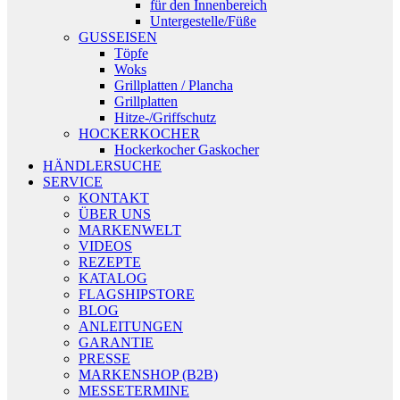
für den Innenbereich
Untergestelle/Füße
GUSSEISEN
Töpfe
Woks
Grillplatten / Plancha
Grillplatten
Hitze-/Griffschutz
HOCKERKOCHER
Hockerkocher Gaskocher
HÄNDLERSUCHE
SERVICE
KONTAKT
ÜBER UNS
MARKENWELT
VIDEOS
REZEPTE
KATALOG
FLAGSHIPSTORE
BLOG
ANLEITUNGEN
GARANTIE
PRESSE
MARKENSHOP (B2B)
MESSETERMINE