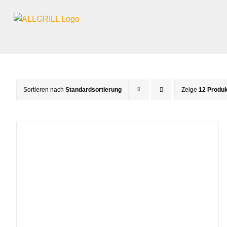
Zum
Inhalt
springen
Sortieren nach
Standardsortierung
Zeige
12 Produ