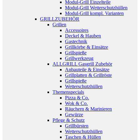
Modul-Grill Einzelteile
Modul-Grill Wetterschutzhüllen
Modul-Grill kompl. Varianten
GRILLZUBEHÖR
Grillen
Accessoires
Deckel & Hauben
Gastechnik
Grillkörbe & Einsätze
Grillspieße
Grillwerkzeug
ALLGRILL Gasgrill Zubehör
Anbauteile & Einsätze
Grillplatten & Grillröste
Grillspieße
Wetterschutzhüllen
Themenspecials
Pizza & Co.
Wok & Co.
Räuchern & Marinieren
Gewürze
Pflege & Schutz
Grillbürsten
Wetterschutzhüllen
Taschen & Hüllen