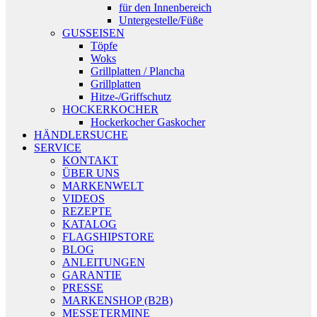
für den Innenbereich
Untergestelle/Füße
GUSSEISEN
Töpfe
Woks
Grillplatten / Plancha
Grillplatten
Hitze-/Griffschutz
HOCKERKOCHER
Hockerkocher Gaskocher
HÄNDLERSUCHE
SERVICE
KONTAKT
ÜBER UNS
MARKENWELT
VIDEOS
REZEPTE
KATALOG
FLAGSHIPSTORE
BLOG
ANLEITUNGEN
GARANTIE
PRESSE
MARKENSHOP (B2B)
MESSETERMINE