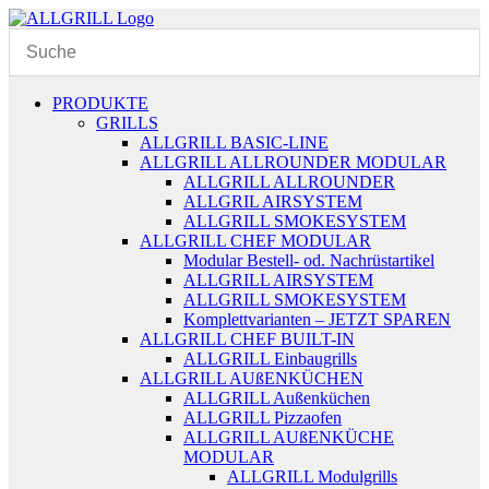
Zum
Inhalt
springen
PRODUKTE
GRILLS
ALLGRILL BASIC-LINE
ALLGRILL ALLROUNDER MODULAR
ALLGRILL ALLROUNDER
ALLGRIL AIRSYSTEM
ALLGRILL SMOKESYSTEM
ALLGRILL CHEF MODULAR
Modular Bestell- od. Nachrüstartikel
ALLGRILL AIRSYSTEM
ALLGRILL SMOKESYSTEM
Komplettvarianten – JETZT SPAREN
ALLGRILL CHEF BUILT-IN
ALLGRILL Einbaugrills
ALLGRILL AUßENKÜCHEN
ALLGRILL Außenküchen
ALLGRILL Pizzaofen
ALLGRILL AUßENKÜCHE
MODULAR
ALLGRILL Modulgrills