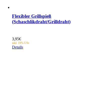
Flexibler Grillspieß
(Schaschlikdraht/Grilldraht)
3,95
€
Details