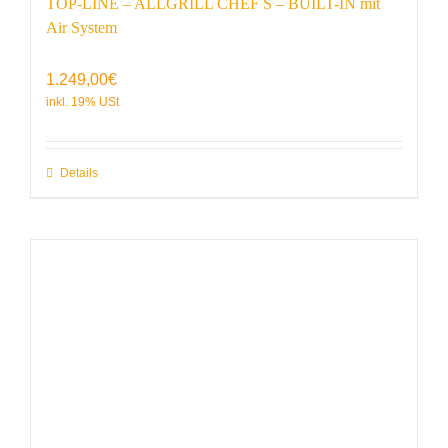
TOP-LINE – ALLGRILL CHEF S – BUILT-IN mit
Air System
1.249,00
€
Details