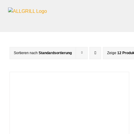
Zum
Inhalt
springen
Sortieren nach
Standardsortierung
Zeige
12 Produ