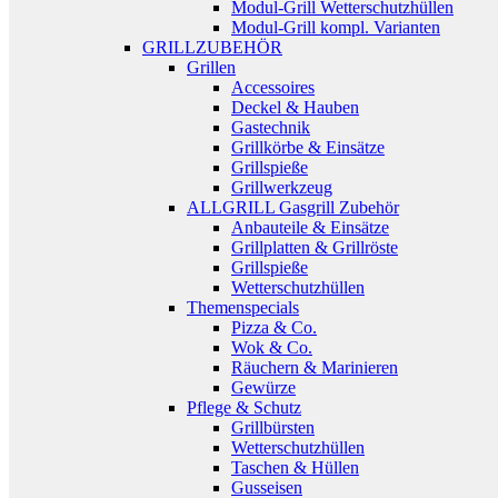
Modul-Grill Wetterschutzhüllen
Modul-Grill kompl. Varianten
GRILLZUBEHÖR
Grillen
Accessoires
Deckel & Hauben
Gastechnik
Grillkörbe & Einsätze
Grillspieße
Grillwerkzeug
ALLGRILL Gasgrill Zubehör
Anbauteile & Einsätze
Grillplatten & Grillröste
Grillspieße
Wetterschutzhüllen
Themenspecials
Pizza & Co.
Wok & Co.
Räuchern & Marinieren
Gewürze
Pflege & Schutz
Grillbürsten
Wetterschutzhüllen
Taschen & Hüllen
Gusseisen