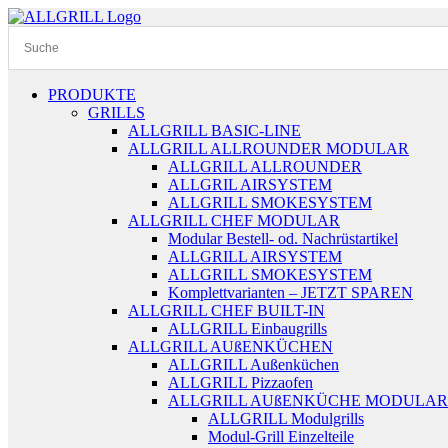
Zum
Inhalt
springen
PRODUKTE
GRILLS
ALLGRILL BASIC-LINE
ALLGRILL ALLROUNDER MODULAR
ALLGRILL ALLROUNDER
ALLGRIL AIRSYSTEM
ALLGRILL SMOKESYSTEM
ALLGRILL CHEF MODULAR
Modular Bestell- od. Nachrüstartikel
ALLGRILL AIRSYSTEM
ALLGRILL SMOKESYSTEM
Komplettvarianten – JETZT SPAREN
ALLGRILL CHEF BUILT-IN
ALLGRILL Einbaugrills
ALLGRILL AUßENKÜCHEN
ALLGRILL Außenküchen
ALLGRILL Pizzaofen
ALLGRILL AUßENKÜCHE MODULAR
ALLGRILL Modulgrills
Modul-Grill Einzelteile