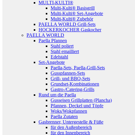
MULTI-KULTI®
Multi-Kulti® Basisgrill
Multi-Kulti® Set-Angebote
Multi-Kulti® Zubehör
PAELLA WORLD Grill-Sets
HOCKERKOCHER Gaskocher
PAELLA WORLD
Paella Pfannen
Stahl poliert
Stahl emailliert
Edelstahl
Set-Angebote
Paella-Sets, Paella-Grill-Sets
Gusspfannen-Sets
Grill- und BBQ-Sets
Grundset-Kombinationen
Gastro-/Catering-Grills
Rund um die Paella
Gusseisen Grillplatten (Plancha)
Pfannen, Deckel und Töpfe
Woks/Wokpfannen
Paella Zutaten
Gasbrenner, Untergestelle & Füße
für den Außenbereich
für den Innenbereich