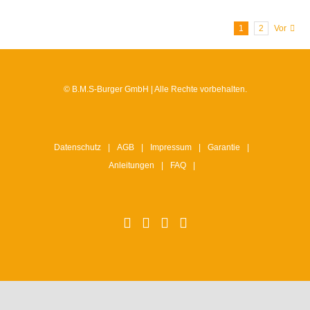
1
2
Vor
© B.M.S-Burger GmbH | Alle Rechte vorbehalten.
Datenschutz
AGB
Impressum
Garantie
Anleitungen
FAQ