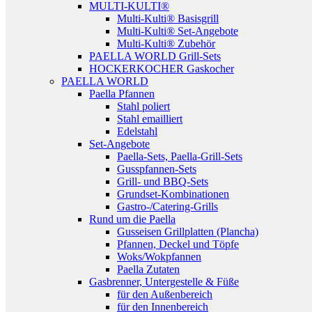
MULTI-KULTI®
Multi-Kulti® Basisgrill
Multi-Kulti® Set-Angebote
Multi-Kulti® Zubehör
PAELLA WORLD Grill-Sets
HOCKERKOCHER Gaskocher
PAELLA WORLD
Paella Pfannen
Stahl poliert
Stahl emailliert
Edelstahl
Set-Angebote
Paella-Sets, Paella-Grill-Sets
Gusspfannen-Sets
Grill- und BBQ-Sets
Grundset-Kombinationen
Gastro-/Catering-Grills
Rund um die Paella
Gusseisen Grillplatten (Plancha)
Pfannen, Deckel und Töpfe
Woks/Wokpfannen
Paella Zutaten
Gasbrenner, Untergestelle & Füße
für den Außenbereich
für den Innenbereich